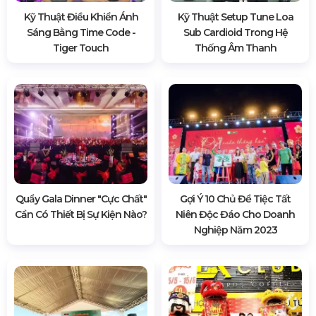
Kỹ Thuật Điều Khiển Ánh
Kỹ Thuật Setup Tune Loa
Sáng Bằng Time Code -
Sub Cardioid Trong Hệ
Tiger Touch
Thống Âm Thanh
Quẩy Gala Dinner "cực Chất"
Gợi Ý 10 Chủ Đề Tiệc Tất
Cần Có Thiết Bị Sự Kiện Nào?
Niên Độc Đáo Cho Doanh
Nghiệp Năm 2023