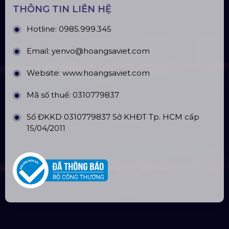
THÔNG TIN LIÊN HỆ
Hotline:
0985.999.345
Email:
yenvo@hoangsaviet.com
Website:
www.hoangsaviet.com
Mã số thuế: 0310779837
Số ĐKKD 0310779837 Sở KHĐT Tp. HCM cấp
15/04/2011