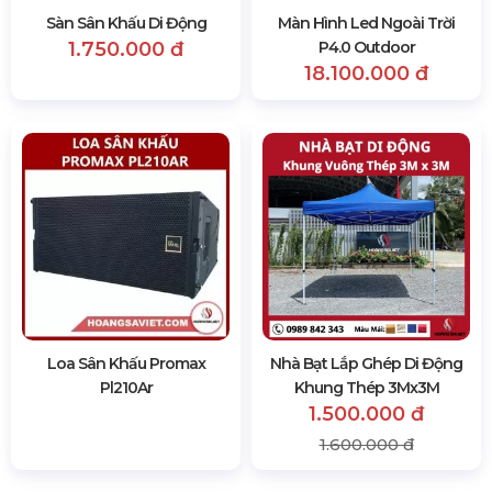
Sàn Sân Khấu Di Động
Màn Hình Led Ngoài Trời
1.750.000 đ
P4.0 Outdoor
18.100.000 đ
Loa Sân Khấu Promax
Nhà Bạt Lắp Ghép Di Động
Pl210Ar
Khung Thép 3Mx3M
1.500.000 đ
1.600.000 đ