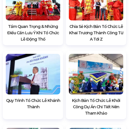
Tầm Quan Trọng & Những
Chia Sẻ Kịch Bản Tổ Chức Lễ
Điều Cần Lưu Ý Khi Tổ Chức
Khai Trương Thành Công Từ
Lễ Động Thổ
A Tới Z
Quy Trình Tổ Chức Lễ Khánh
Kịch Bản Tổ Chức Lễ Khởi
Thành
Công Dự Án Chi Tiết Nên
Tham Khảo