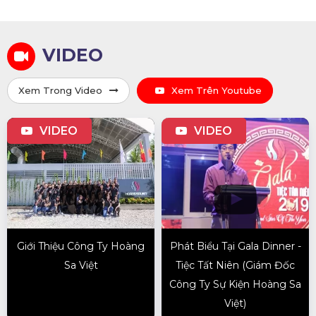
VIDEO
Xem Trong Video
Xem Trên Youtube
VIDEO
VIDEO
Giới Thiệu Công Ty Hoàng
Phát Biểu Tại Gala Dinner -
Sa Việt
Tiệc Tất Niên (Giám Đốc
Công Ty Sự Kiện Hoàng Sa
Việt)