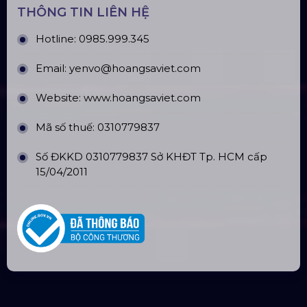
THÔNG TIN LIÊN HỆ
Hotline:
0985.999.345
Email:
yenvo@hoangsaviet.com
Website:
www.hoangsaviet.com
Mã số thuế: 0310779837
Số ĐKKD 0310779837 Sở KHĐT Tp. HCM cấp
15/04/2011