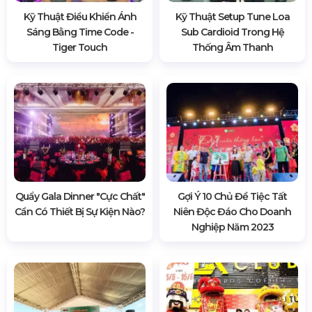
Kỹ Thuật Điều Khiển Ánh
Kỹ Thuật Setup Tune Loa
Sáng Bằng Time Code -
Sub Cardioid Trong Hệ
Tiger Touch
Thống Âm Thanh
Quẩy Gala Dinner "cực Chất"
Gợi Ý 10 Chủ Đề Tiệc Tất
Cần Có Thiết Bị Sự Kiện Nào?
Niên Độc Đáo Cho Doanh
Nghiệp Năm 2023