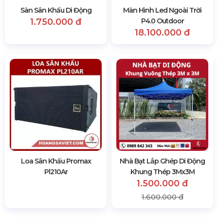
Sàn Sân Khấu Di Động
Màn Hình Led Ngoài Trời
1.750.000 đ
P4.0 Outdoor
18.100.000 đ
Loa Sân Khấu Promax
Nhà Bạt Lắp Ghép Di Động
Pl210Ar
Khung Thép 3Mx3M
1.500.000 đ
1.600.000 đ