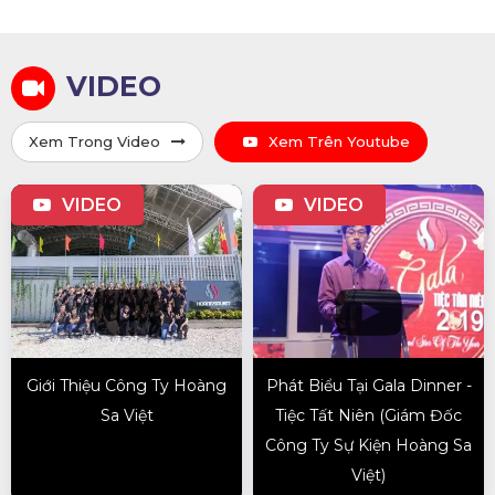
VIDEO
Xem Trong Video
Xem Trên Youtube
VIDEO
VIDEO
Giới Thiệu Công Ty Hoàng
Phát Biểu Tại Gala Dinner -
Sa Việt
Tiệc Tất Niên (Giám Đốc
Công Ty Sự Kiện Hoàng Sa
Việt)