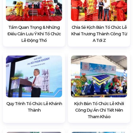
Tầm Quan Trọng & Những
Chia Sẻ Kịch Bản Tổ Chức Lễ
Điều Cần Lưu Ý Khi Tổ Chức
Khai Trương Thành Công Từ
Lễ Động Thổ
A Tới Z
Quy Trình Tổ Chức Lễ Khánh
Kịch Bản Tổ Chức Lễ Khởi
Thành
Công Dự Án Chi Tiết Nên
Tham Khảo