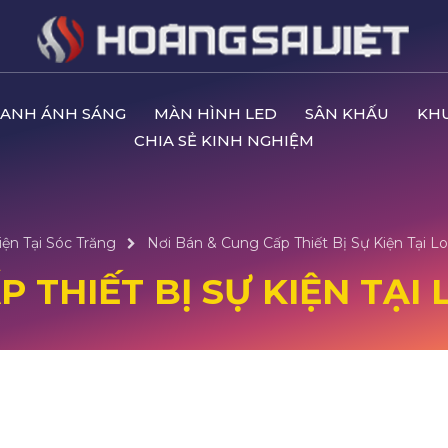
ANH ÁNH SÁNG
MÀN HÌNH LED
SÂN KHẤU
KH
CHIA SẺ KINH NGHIỆM
iện Tại Sóc Trăng
Nơi Bán & Cung Cấp Thiết Bị Sự Kiện Tại L
 THIẾT BỊ SỰ KIỆN TẠI