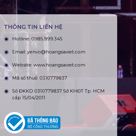
THÔNG TIN LIÊN HỆ
Hotline:
0985.999.345
Email:
yenvo@hoangsaviet.com
Website:
www.hoangsaviet.com
Mã số thuế: 0310779837
Số ĐKKD 0310779837 Sở KHĐT Tp. HCM
cấp 15/04/2011