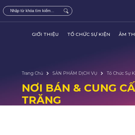
GIỚI THIỆU
TỔ CHỨC SỰ KIỆN
ÂM TH
Trang Chủ
SẢN PHẨM DỊCH VỤ
Tổ Chức Sự K
NƠI BÁN & CUNG CẤP
TRĂNG