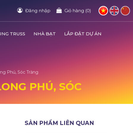
Đăng nhập
Giỏ hàng (0)
UNG TRUSS
NHÀ BẠT
LẮP ĐẶT DỰ ÁN
ong Phú, Sóc Trăng
 LONG PHÚ, SÓC
SẢN PHẨM LIÊN QUAN