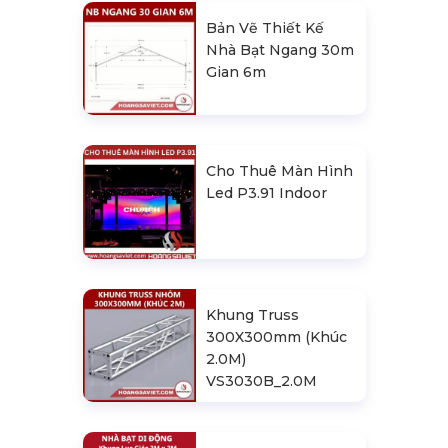
Bản Vẽ Thiết Kế
Nhà Bạt Ngang 30m
Gian 6m
Cho Thuê Màn Hình
Led P3.91 Indoor
Khung Truss
300X300mm (Khúc
2.0M)
VS3030B_2.0M