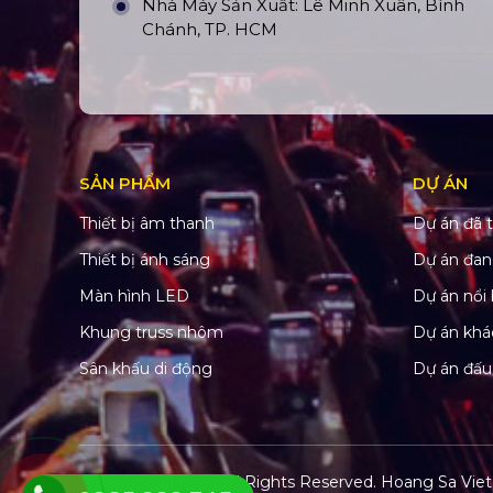
Nhà Máy Sản Xuất: Lê Minh Xuân, Bình
Chánh, TP. HCM
SẢN PHẨM
DỰ ÁN
Thiết bị âm thanh
Dự án đã t
Thiết bị ánh sáng
Dự án đan
Màn hình LED
Dự án nổi 
Khung truss nhôm
Dự án khá
Sân khấu di động
Dự án đấu
© Copyright 2022. All Rights Reserved.
Hoang Sa Viet