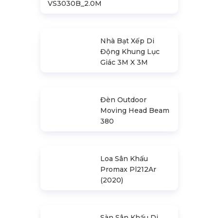
Khung Truss
300X300mm (Khúc
2.0M)
VS3030B_2.0M
Nhà Bạt Xếp Di
Động Khung Lục
Giác 3M X 3M
Đèn Outdoor
Moving Head Beam
380
Loa Sân Khấu