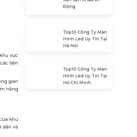
Promax Pl212Ar
(2020)
Sàn Sân Khấu Di
Động
 khu vực
các tiện
ông gian
Top10 Công Ty Màn
iềm năng
Hình Led Uy Tín Tại
Hà Nội
 của khu
Top10 Công Ty Màn
ư dân và
Hình Led Uy Tín Tại