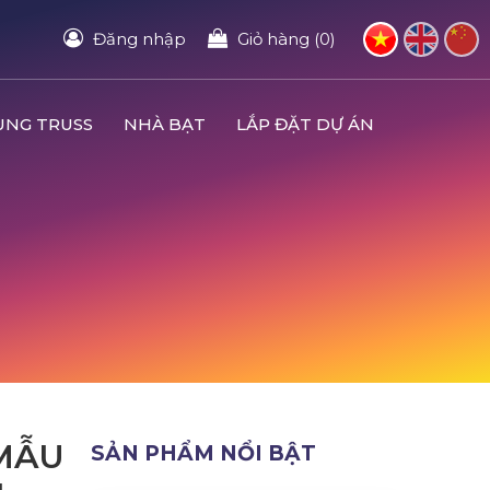
Đăng nhập
Giỏ hàng (0)
UNG TRUSS
NHÀ BẠT
LẮP ĐẶT DỰ ÁN
MẪU
SẢN PHẨM NỔI BẬT