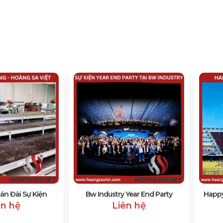
án Đài Sự Kiện
Bw Industry Year End Party
Happy
ên hệ
Liên hệ