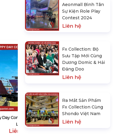
Aeonmall Bình Tân
Sự Kiện Role Play
Contest 2024
Liên hệ
Fx Collection: Bộ
Sưu Tập Mới Cùng
Dương Domic & Hải
Đăng Doo
Liên hệ
Thuê Khán Đài Di Động
Ra Mắt Sản Phẩm
Liên hệ
Fx Collection Cùng
Shondo Việt Nam
 Day Concert Tại Vin8 Đà
Liên hệ
Lạt
Liên hệ