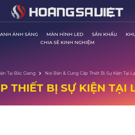
ANH ÁNH SÁNG
MÀN HÌNH LED
SÂN KHẤU
KH
CHIA SẺ KINH NGHIỆM
iện Tại Bắc Giang
Nơi Bán & Cung Cấp Thiết Bị Sự Kiện Tại L
 THIẾT BỊ SỰ KIỆN TẠI