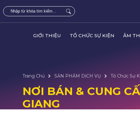
GIỚI THIỆU
TỔ CHỨC SỰ KIỆN
ÂM TH
Trang Chủ
SẢN PHẨM DỊCH VỤ
Tổ Chức Sự K
NƠI BÁN & CUNG CẤP
GIANG