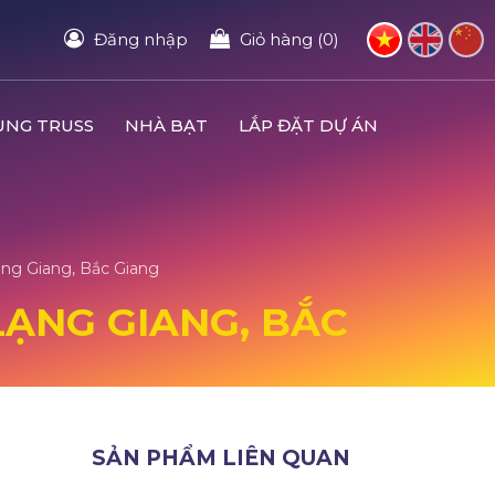
Đăng nhập
Giỏ hàng (0)
UNG TRUSS
NHÀ BẠT
LẮP ĐẶT DỰ ÁN
ạng Giang, Bắc Giang
 LẠNG GIANG, BẮC
SẢN PHẨM LIÊN QUAN