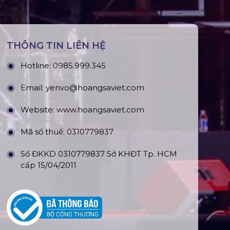
THÔNG TIN LIÊN HỆ
Hotline:
0985.999.345
Email:
yenvo@hoangsaviet.com
Website:
www.hoangsaviet.com
Mã số thuế: 0310779837
Số ĐKKD 0310779837 Sở KHĐT Tp. HCM
cấp 15/04/2011