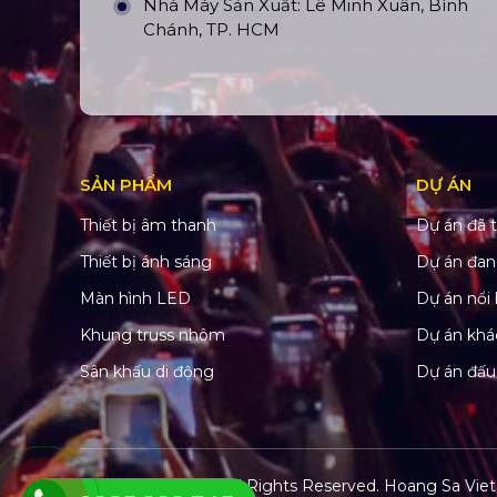
Nhà Máy Sản Xuất: Lê Minh Xuân, Bình
Chánh, TP. HCM
SẢN PHẨM
DỰ ÁN
Thiết bị âm thanh
Dự án đã t
Thiết bị ánh sáng
Dự án đan
Màn hình LED
Dự án nổi 
Khung truss nhôm
Dự án khá
Sân khấu di động
Dự án đấu
© Copyright 2022. All Rights Reserved.
Hoang Sa Viet