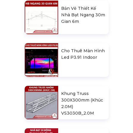
Bản Vẽ Thiết Kế
Nhà Bạt Ngang 30m
Gian 6m
Cho Thuê Màn Hình
Led P3.91 Indoor
Khung Truss
300X300mm (Khúc
2.0M)
VS3030B_2.0M