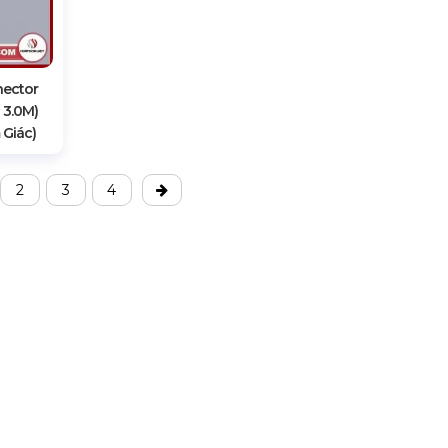
nector
 3.0M)
Giác)
2
3
4