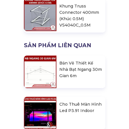
Khung Truss
Connector 400mm
(Khúc 0.5M)
VS4040C_0.5M
SẢN PHẨM LIÊN QUAN
Bản Vẽ Thiết Kế
Nhà Bạt Ngang 30m
Gian 6m
Cho Thuê Màn Hình
Led P3.91 Indoor