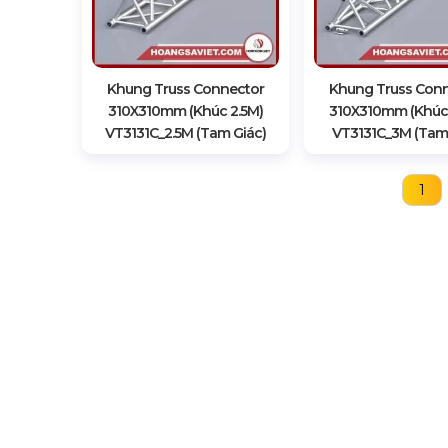
Khung Truss Connector
Khung Truss Con
310X310mm (Khúc 2.5M)
310X310mm (Khúc
VT3131C_2.5M (Tam Giác)
VT3131C_3M (Tam 
1