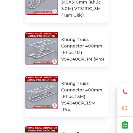
310X310mm (Khúc
3.0M) VT3131C_3M
(Tam Giác)
Khung Truss
Connector 400mm
(Khúc 1M)
VS4040CP_1M (Pro)
Khung Truss
Connector 400mm
(Khúc 1.5M)
VS4040CP_1.5M
(Pro)