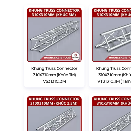
Khung Truss Connector
Khung Truss Con
310X310mm (Khúc 3M)
310X310mm (Khú
VS3131C_3M
VT3131C_1M (Tam 