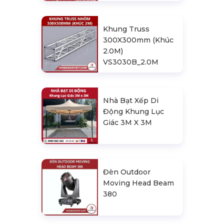
Khung Truss
300X300mm (Khúc
2.0M)
VS3030B_2.0M
Nhà Bạt Xếp Di
Động Khung Lục
Giác 3M X 3M
Đèn Outdoor
Moving Head Beam
380