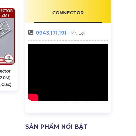
CONNECTOR
0943.171.191
- Mr. Lợi
ector
2.0M)
 Giác)
SẢN PHẨM NỔI BẬT