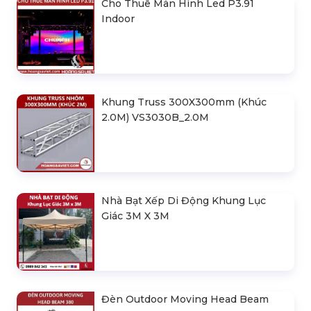
Cho Thuê Màn Hình Led P3.91
Indoor
Khung Truss 300X300mm (Khúc
2.0M) VS3030B_2.0M
Nhà Bạt Xếp Di Động Khung Lục
Giác 3M X 3M
Đèn Outdoor Moving Head Beam