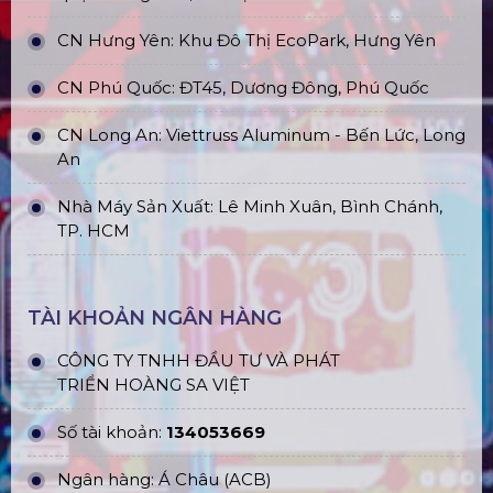
CN Hưng Yên: Khu Đô Thị EcoPark, Hưng Yên
CN Phú Quốc: ĐT45, Dương Đông, Phú Quốc
CN Long An: Viettruss Aluminum - Bến Lức, Long
An
Nhà Máy Sản Xuất: Lê Minh Xuân, Bình Chánh,
TP. HCM
TÀI KHOẢN NGÂN HÀNG
CÔNG TY TNHH ĐẦU TƯ VÀ PHÁT
TRIỂN HOÀNG SA VIỆT
Số tài khoản:
134053669
Ngân hàng: Á Châu (ACB)