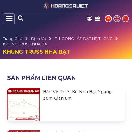
Trang Chủ
Dịch Vụ
THI CÔNG LẮP ĐẶT HỆ THỐNG
KHUNG TRUSS NHÀ BẠT
KHUNG TRUSS NHÀ BẠT
SẢN PHẨM LIÊN QUAN
Bản Vẽ Thiết Kế Nhà Bạt Ngang
30m Gian 6m