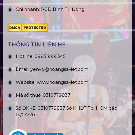
Chi nhánh: PGD Bình Trị Đông
THÔNG TIN LIÊN HỆ
Hotline:
0985.999.345
Email:
yenvo@hoangsaviet.com
Website:
www.hoangsaviet.com
Mã số thuế: 0310779837
Số ĐKKD 0310779837 Sở KHĐT Tp. HCM cấp
15/04/2011