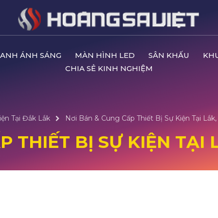
ANH ÁNH SÁNG
MÀN HÌNH LED
SÂN KHẤU
KH
CHIA SẺ KINH NGHIỆM
iện Tại Đắk Lắk
Nơi Bán & Cung Cấp Thiết Bị Sự Kiện Tại Lắk
 THIẾT BỊ SỰ KIỆN TẠI 