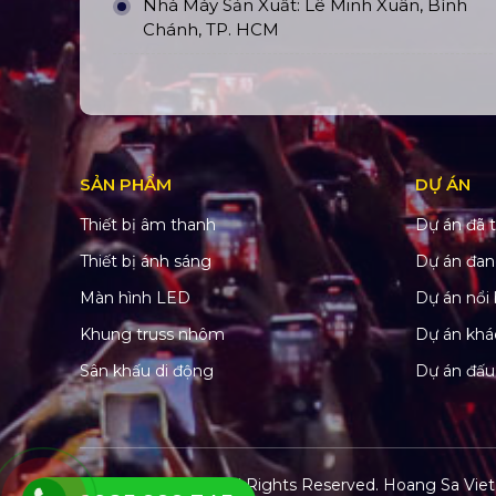
Nhà Máy Sản Xuất: Lê Minh Xuân, Bình
Chánh, TP. HCM
SẢN PHẨM
DỰ ÁN
Thiết bị âm thanh
Dự án đã t
Thiết bị ánh sáng
Dự án đan
Màn hình LED
Dự án nổi 
Khung truss nhôm
Dự án khá
Sân khấu di động
Dự án đấu
© Copyright 2022. All Rights Reserved.
Hoang Sa Viet