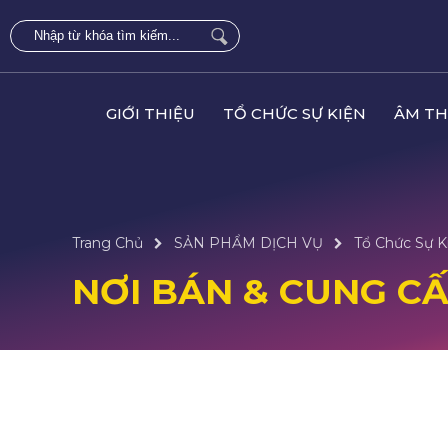
GIỚI THIỆU
TỔ CHỨC SỰ KIỆN
ÂM TH
Trang Chủ
SẢN PHẨM DỊCH VỤ
Tổ Chức Sự K
NƠI BÁN & CUNG CẤP