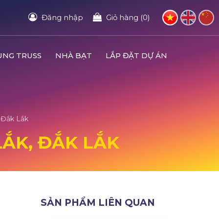
Đăng nhập
Giỏ hàng (0)
UNG TRUSS
NHÀ BẠT
LẮP ĐẶT DỰ ÁN
, Đắk Lắk
LẮK, ĐẮK LẮK
SẢN PHẨM LIÊN QUAN