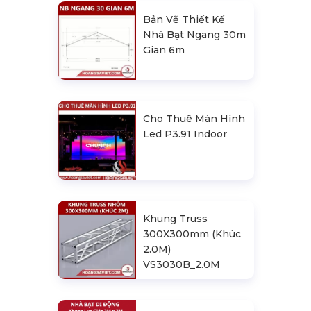
Bản Vẽ Thiết Kế
Nhà Bạt Ngang 30m
Gian 6m
Cho Thuê Màn Hình
Led P3.91 Indoor
Khung Truss
300X300mm (Khúc
2.0M)
VS3030B_2.0M