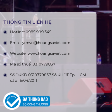
THÔNG TIN LIÊN HỆ
Hotline:
0985.999.345
Email:
yenvo@hoangsaviet.com
Website:
www.hoangsaviet.com
Mã số thuế: 0310779837
Số ĐKKD 0310779837 Sở KHĐT Tp. HCM
cấp 15/04/2011