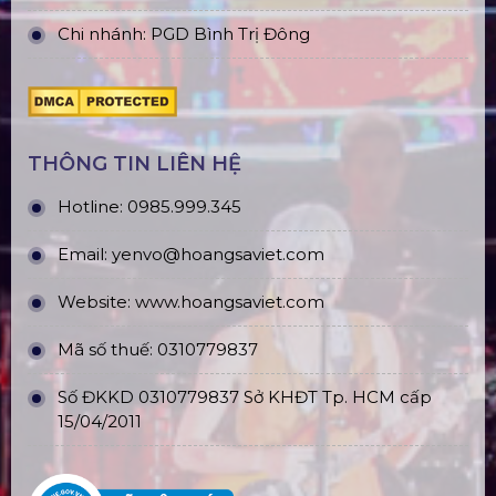
Chi nhánh: PGD Bình Trị Đông
THÔNG TIN LIÊN HỆ
Hotline:
0985.999.345
Email:
yenvo@hoangsaviet.com
Website:
www.hoangsaviet.com
Mã số thuế: 0310779837
Số ĐKKD 0310779837 Sở KHĐT Tp. HCM cấp
15/04/2011