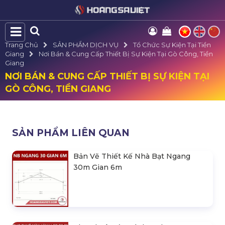
Trang Chủ
SẢN PHẨM DỊCH VỤ
Tổ Chức Sự Kiện Tại Tiền
Giang
Nơi Bán & Cung Cấp Thiết Bị Sự Kiện Tại Gò Công, Tiền
Giang
NƠI BÁN & CUNG CẤP THIẾT BỊ SỰ KIỆN TẠI
GÒ CÔNG, TIỀN GIANG
SẢN PHẨM LIÊN QUAN
Bản Vẽ Thiết Kế Nhà Bạt Ngang
30m Gian 6m