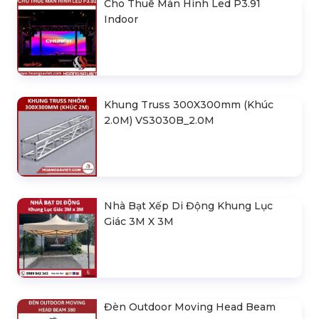
Cho Thuê Màn Hình Led P3.91
Indoor
Khung Truss 300X300mm (Khúc
2.0M) VS3030B_2.0M
Nhà Bạt Xếp Di Động Khung Lục
Giác 3M X 3M
Đèn Outdoor Moving Head Beam