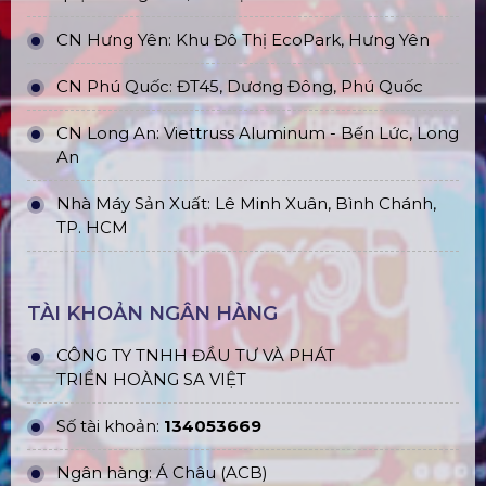
CN Hưng Yên: Khu Đô Thị EcoPark, Hưng Yên
CN Phú Quốc: ĐT45, Dương Đông, Phú Quốc
CN Long An: Viettruss Aluminum - Bến Lức, Long
An
Nhà Máy Sản Xuất: Lê Minh Xuân, Bình Chánh,
TP. HCM
TÀI KHOẢN NGÂN HÀNG
CÔNG TY TNHH ĐẦU TƯ VÀ PHÁT
TRIỂN HOÀNG SA VIỆT
Số tài khoản:
134053669
Ngân hàng: Á Châu (ACB)