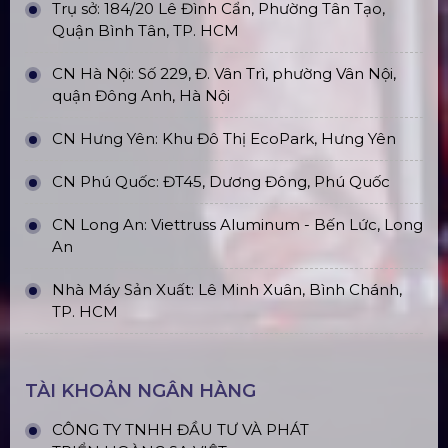
Trụ sở: 184/20 Lê Đình Cẩn, Phường Tân Tạo,
Quận Bình Tân, TP. HCM
CN Hà Nội: Số 229, Đ. Vân Trì, phường Vân Nội,
quận Đông Anh, Hà Nội
CN Hưng Yên: Khu Đô Thị EcoPark, Hưng Yên
CN Phú Quốc: ĐT45, Dương Đông, Phú Quốc
CN Long An: Viettruss Aluminum - Bến Lức, Long
An
Nhà Máy Sản Xuất: Lê Minh Xuân, Bình Chánh,
TP. HCM
TÀI KHOẢN NGÂN HÀNG
CÔNG TY TNHH ĐẦU TƯ VÀ PHÁT