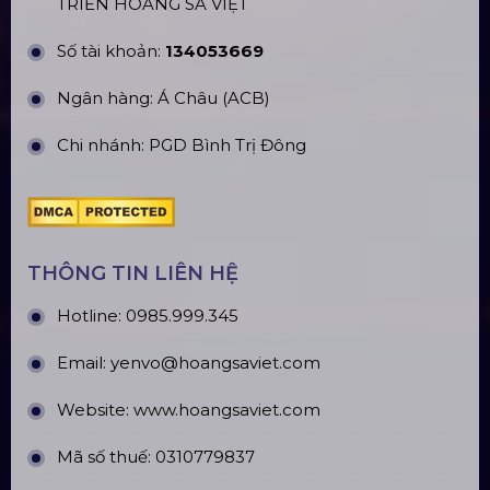
TRIỂN HOÀNG SA VIỆT
Số tài khoản:
134053669
Ngân hàng: Á Châu (ACB)
Chi nhánh: PGD Bình Trị Đông
THÔNG TIN LIÊN HỆ
Hotline:
0985.999.345
Email:
yenvo@hoangsaviet.com
Website:
www.hoangsaviet.com
Mã số thuế: 0310779837