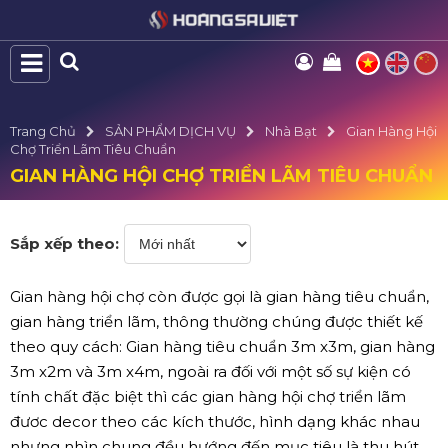
Trang Chủ
SẢN PHẨM DỊCH VỤ
Nhà Bạt
Gian Hàng Hội
Chợ Triển Lãm Tiêu Chuẩn
GIAN HÀNG HỘI CHỢ TRIỂN LÃM TIÊU CHUẨN
Sắp xếp theo:
Gian hàng hội chợ còn được gọi là gian hàng tiêu chuẩn,
gian hàng triển lãm, thông thường chúng được thiết kế
theo quy cách: Gian hàng tiêu chuẩn 3m x3m, gian hàng
3m x2m và 3m x4m, ngoài ra đối với một số sự kiện có
tính chất đặc biệt thì các gian hàng hội chợ triển lãm
đươc decor theo các kích thước, hình dạng khác nhau
nhưng nhìn chung đều hướng đến mục tiêu là thu hút