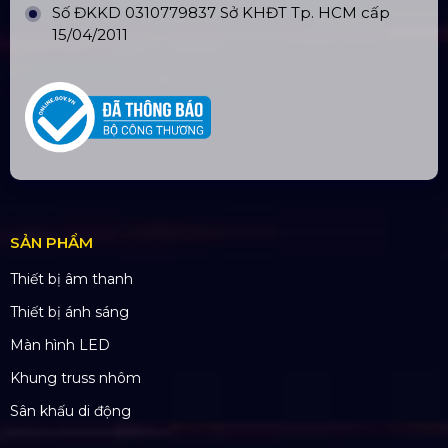
Số ĐKKD 0310779837 Sở KHĐT Tp. HCM cấp
15/04/2011
SẢN PHẨM
Thiết bị âm thanh
Thiết bị ánh sáng
Màn hình LED
Khung truss nhôm
Sân khấu di động