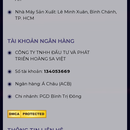
Cho Thuê Màn Hình Led P3.91
Indoor
Khung Truss 300X300mm (Khúc
2.0M) VS3030B_2.0M
Nhà Bạt Xếp Di Động Khung Lục
Giác 3M X 3M