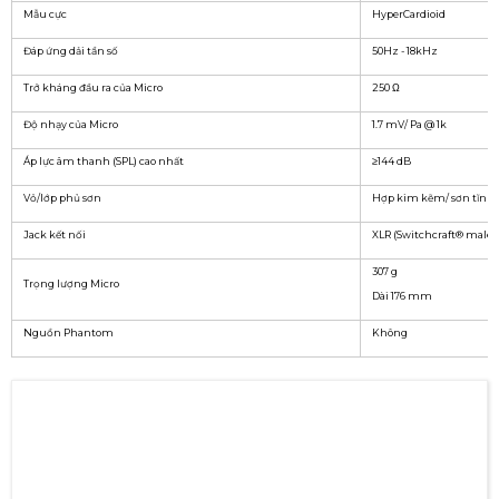
nhất cho môi trường cần phát biểu, thuyết giảng hay ca
hát.
✔ Thông số kỹ thuật của Micro Audix OM3S
Loại micro
Dynamic
Mẫu cực
HyperCardioid
Đáp ứng dải tần số
50Hz - 18kHz
Trở kháng đầu ra của Micro
250 Ω
Độ nhạy của Micro
1.7 mV/ Pa @ 1k
Áp lực âm thanh (SPL) cao nhất
≥144 dB
Vỏ/lớp phủ sơn
Hợp kim kẽm/ sơn tĩnh
Jack kết nối
XLR (Switchcraft® male)
307 g
Trọng lượng Micro
Dài 176 mm
Nguồn Phantom
Không