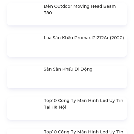
Micro Kèn Audix OM3S
Micro Kèn Audix SCX25A
Micro Hợp Xướng Audix ADX 51
Micro Nhạc Cụ Acoustic Audix ADX51