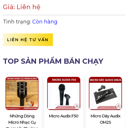
Giá: Liên hệ
Tình trạng:
Còn hàng
LIÊN HỆ TƯ VẤN
TOP SẢN PHẨM BÁN CHẠY
Những Dòng
Micro Audix F50
Micro Dây Audix
Micro Nhạc Cụ
OM2S