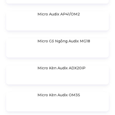
Micro Audix AP41/OM2
Micro Cổ Ngỗng Audix MG18
SẢN PHẨM NỔI BẬT
Những Dòng Micro Nhạc Cụ Được
Ưa Chuộng Của Thương Hiệu Audix
Liên hệ