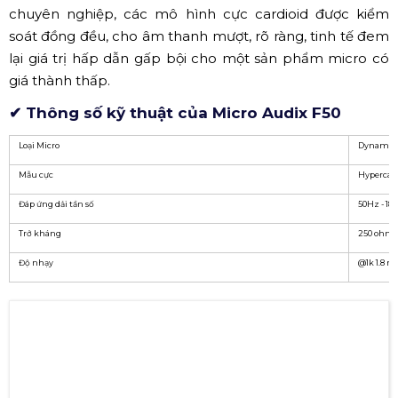
Micro có dây Audix OM2 (Nguồn: Internet)
✅ Micro Audix F50
Micro Audix F50
là ngôi sao của Audix Fusion Series, có
chất lượng vượt trội so với các sản phẩm khác cùng
phân khúc. Được thiết kế mở rộng với trở kháng thấp
chuyên nghiệp, các mô hình cực cardioid được kiểm
soát đồng đều, cho âm thanh mượt, rõ ràng, tinh tế đem