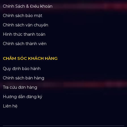
quận Đông Anh, Hà Nội
CN Hưng Yên: Khu Đô Thị EcoPark, Hưng Yên
CN Phú Quốc: ĐT45, Dương Đông, Phú Quốc
CN Long An: Viettruss Aluminum - Bến Lức, Long
An
Nhà Máy Sản Xuất: Lê Minh Xuân, Bình Chánh,
TP. HCM
TÀI KHOẢN NGÂN HÀNG
CÔNG TY TNHH ĐẦU TƯ VÀ PHÁT
TRIỂN HOÀNG SA VIỆT
Số tài khoản:
134053669