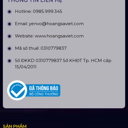
Đèn Outdoor Moving Head Beam
380
Loa Sân Khấu Promax Pl212Ar (2020)
Sàn Sân Khấu Di Động
Top10 Công Ty Màn Hình Led Uy Tín