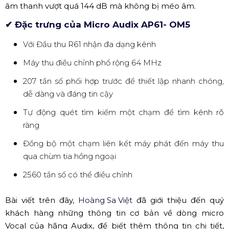
Micro Audix F50 (Nguồn: Internet)
✅ Micro Audix AP61/OM5
Đây là dòng Micro không dây được sử dụng rộng rãi trên
sân khấu biểu diễn chuyên nghiệp và kể cả trong phòng
thu. Micro sử dụng Audix OM5 Kể từ giữa những năm 90,