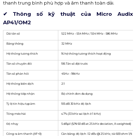
thanh trung bình phù hợp và âm thanh toàn dải.
✔ Thông số kỹ thuật của Micro Audix
AP41/OM2
Dải tần số
522 MHz – 554 MHz / 554 MHz - 586 MHz
Băng thông
32 MHz
Hệ thống tương thích
16 hệ thống tương thích hoạt động
Tần số chuyển đổi
106 Tần số đặt trước
Tần số phản hồi
45Hz – 18kHz
Hệ thống biên dịch
2:1
Hệ thống tiếp nhận
Bộ chỉnh đơn đa dạng
Tỷ lệ tín hiệu tạp âm
105 dB 30 kHz độ lệch
Tổng méo hài
≤.7% (33 kHz sai lệch ở 1 kHz)
Độ nhạy
5 dBμV (S/N 60 dB at 25 kHz deviation, A-weighted)
Cổng ra âm thanh (AF=0)
Cân bằng: độ lệch -12 dBv @ 25 kHz, tải 600 ohm 1/4 ":