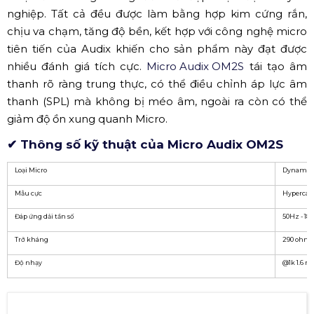
Micro có dây Audix OM3 (Nguồn: Internet)
>>>>> Tìm hiểu thêm:
Những Dòng Micro Nhạc Cụ Được Ưa Chuộng Của Thư
ơng Hiệu Audix
✅ Micro Audix OM2S
Với lớp thiết kế bên ngoài đặc biệt chú trọng đến tính
thẩm mỹ, lớp sơn đen ecoat, chân XLR mạ vàng, lớp tản
nhiệt đen bóng mang đến vẻ đẹp hiện đại chuyên
nghiệp. Tất cả đều được làm bằng hợp kim cứng rắn,
chịu va chạm, tăng độ bền, kết hợp với công nghệ micro
tiên tiến của Audix khiến cho sản phẩm này đạt được
nhiều đánh giá tích cực.
Micro Audix OM2S
tái tạo âm
thanh rõ ràng trung thực, có thể điều chỉnh áp lực âm
thanh (SPL) mà không bị méo âm, ngoài ra còn có thể
giảm độ ồn xung quanh Micro.