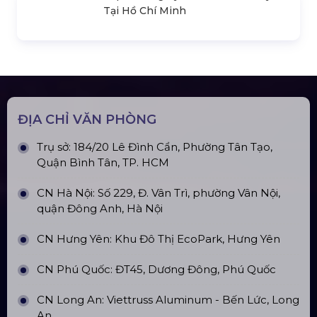
Micro Bộ trống AUDIX DP5
SẢN PHẨM LIÊN QUAN
Bản Vẽ Thiết Kế Nhà Bạt Ngang
30m Gian 6m