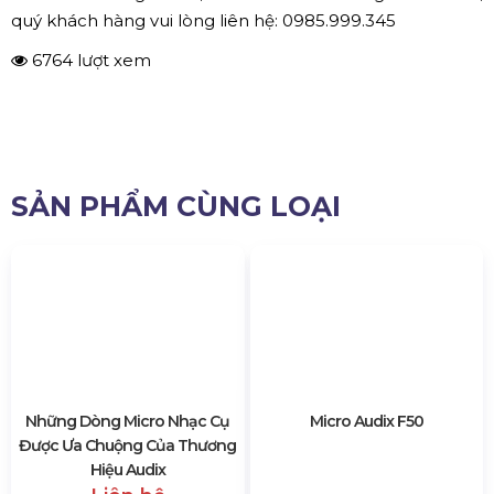
OM5 đã trở thành một trong những mics động cầm tay
được kính trọng nhất trên thế giới. OM5 nổi tiếng về sự rõ
ràng, khả năng chống phản hồi và khả năng xử lý Áp lực
âm thanh vượt quá 144 dB mà không bị méo âm.
✔ Đặc trưng của Micro Audix AP61- OM5
Với Đầu thu R61 nhận đa dạng kênh
Máy thu điều chỉnh phổ rộng 64 MHz
207 tần số phối hợp trước để thiết lập nhanh chóng,
dễ dàng và đáng tin cậy
Tự động quét tìm kiếm một chạm để tìm kênh rõ
ràng
Đồng bộ một chạm liên kết máy phát đến máy thu
qua chùm tia hồng ngoại
2560 tần số có thể điều chỉnh