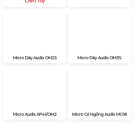
Bài viết trên đây,
Hoàng Sa Việt
đã giới thiệu đến quý
khách hàng những thông tin cơ bản về dòng micro
Vocal của hãng Audix, để biết thêm thông tin chi tiết,
quý khách hàng vui lòng liên hệ: 0985.999.345
6764 lượt xem
SẢN PHẨM CÙNG LOẠI