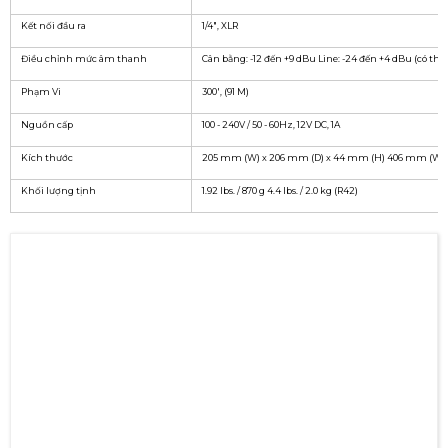
Kết nối đầu ra
1/4", XLR
Điều chỉnh mức âm thanh
Cân bằng: -12 đến +9 dBu Line: -24 đến +4 dBu (có thể
Phạm Vi
300', (91 M)
Nguồn cấp
100 - 240V / 50 - 60Hz, 12V DC, 1A
Kích thước
205 mm (W) x 206 mm (D) x 44 mm (H) 406 mm (W) x
Khối lượng tịnh
1.92 lbs. / 870 g 4.4 lbs. / 2.0 kg (R42)