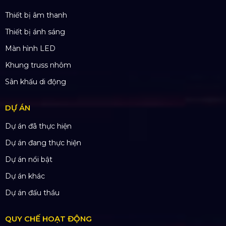
Tại Hà Nội
Top10 Công Ty Màn Hình Led Uy Tín
Tại Hồ Chí Minh
ĐỊA CHỈ VĂN PHÒNG
Trụ sở: 184/20 Lê Đình Cẩn, Phường Tân Tạo,
Quận Bình Tân, TP. HCM
CN Hà Nội: Số 229, Đ. Vân Trì, phường Vân Nội,