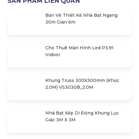
Micro Audix AP41/OM2
Micro Cổ Ngỗng Audix MG18
Micro Kèn Audix ADX20iP