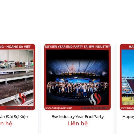
án Đài Sự Kiện
Bw Industry Year End Party
Happy
ên hệ
Liên hệ