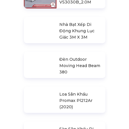
Khung Truss
300X300mm (Khúc
2.0M)
VS3030B_2.0M
Nhà Bạt Xếp Di
Động Khung Lục
Giác 3M X 3M
Đèn Outdoor
Moving Head Beam
380
Loa Sân Khấu