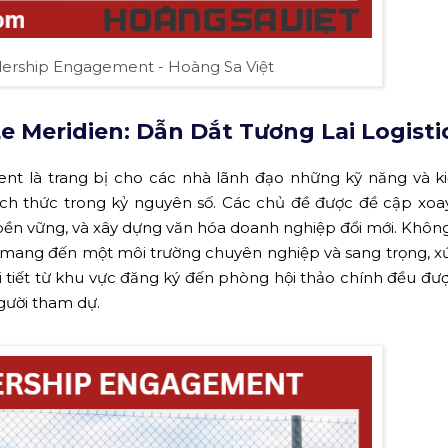
ership Engagement - Hoàng Sa Việt
e Meridien: Dẫn Dắt Tương Lai Logisti
t là trang bị cho các nhà lãnh đạo những kỹ năng và k
hách thức trong kỷ nguyên số. Các chủ đề được đề cập xo
ển bền vững, và xây dựng văn hóa doanh nghiệp đổi mới. Không
tế, mang đến một môi trường chuyên nghiệp và sang trọng, 
i tiết từ khu vực đăng ký đến phòng hội thảo chính đều đ
gười tham dự.