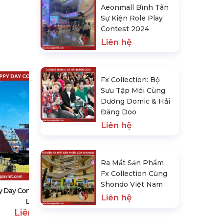
Aeonmall Bình Tân
Sự Kiện Role Play
Contest 2024
Liên hệ
Fx Collection: Bộ
Sưu Tập Mới Cùng
Dương Domic & Hải
Đăng Doo
Liên hệ
Thuê Khán Đài Di Động
Ra Mắt Sản Phẩm
Liên hệ
Fx Collection Cùng
Shondo Việt Nam
 Day Concert Tại Vin8 Đà
Liên hệ
Lạt
Liên hệ