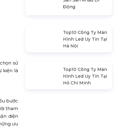
Promax Pl212Ar
(2020)
Sàn Sân Khấu Di
Động
 chọn sử
 kiện là
Top10 Công Ty Màn
Hình Led Uy Tín Tại
Hà Nội
iểu bước
ười tham
hận diện
những ưu
Top10 Công Ty Màn
Hình Led Uy Tín Tại