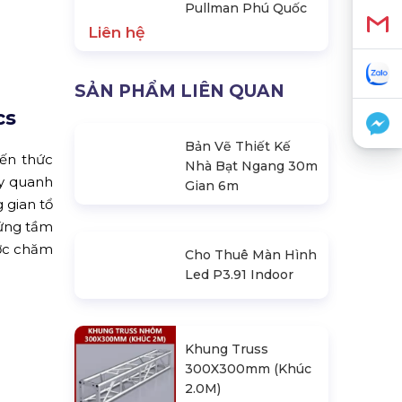
Pullman Phú Quốc
Liên hệ
SẢN PHẨM LIÊN QUAN
cs
Bản Vẽ Thiết Kế
iến thức
Nhà Bạt Ngang 30m
ay quanh
Gian 6m
 gian tổ
xứng tầm
ược chăm
Cho Thuê Màn Hình
Led P3.91 Indoor