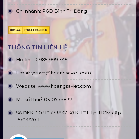
Chi nhánh: PGD Bình Trị Đông
THÔNG TIN LIÊN HỆ
Hotline:
0985.999.345
Email:
yenvo@hoangsaviet.com
Website:
www.hoangsaviet.com
Mã số thuế: 0310779837
Số ĐKKD 0310779837 Sở KHĐT Tp. HCM cấp
15/04/2011