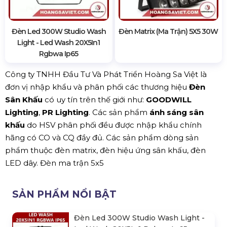
Đèn Led 300W Studio Wash
Đèn Matrix (Ma Trận) 5X5 30W
Light - Led Wash 20X5In1
Rgbwa Ip65
Công ty TNHH Đầu Tư Và Phát Triển Hoàng Sa Việt là
đơn vị nhập khẩu và phân phối các thương hiệu
Đèn
Sân Khấu
có uy tín trên thế giới như:
GOODWILL
Lighting
,
PR Lighting
. Các sản phẩm
ánh sáng sân
khấu
do HSV phân phối đều được nhập khẩu chính
hãng có CO và CQ đầy đủ. Các sản phẩm dòng sản
phẩm thuộc đèn matrix, đèn hiệu ứng sân khấu, đèn
LED dây. Đèn ma trận 5x5
SẢN PHẨM NỔI BẬT
Đèn Led 300W Studio Wash Light -