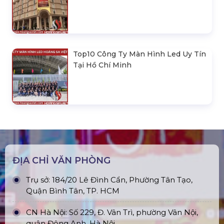
Top10 Công Ty Màn Hình Led Uy Tín
Tại Hồ Chí Minh
ĐỊA CHỈ VĂN PHÒNG
Trụ sở: 184/20 Lê Đình Cẩn, Phường Tân Tạo,
Quận Bình Tân, TP. HCM
CN Hà Nội: Số 229, Đ. Vân Trì, phường Vân Nội,
quận Đông Anh, Hà Nội