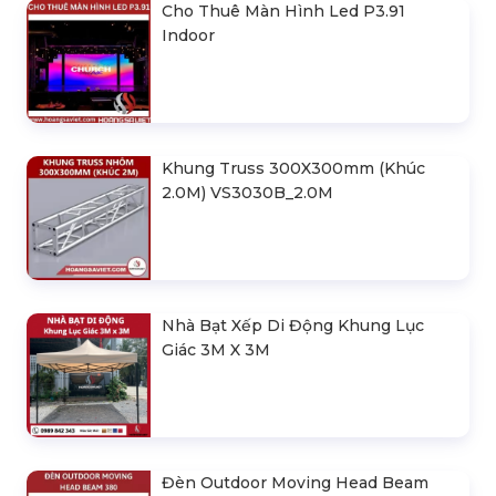
Cho Thuê Màn Hình Led P3.91
Indoor
Khung Truss 300X300mm (Khúc
2.0M) VS3030B_2.0M
Nhà Bạt Xếp Di Động Khung Lục
Giác 3M X 3M
Đèn Outdoor Moving Head Beam