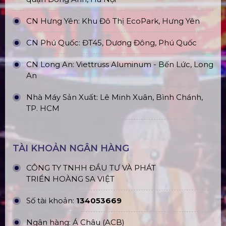
CN Hưng Yên: Khu Đô Thị EcoPark, Hưng Yên
CN Phú Quốc: ĐT45, Dương Đông, Phú Quốc
CN Long An: Viettruss Aluminum - Bến Lức, Long
An
Nhà Máy Sản Xuất: Lê Minh Xuân, Bình Chánh,
TP. HCM
TÀI KHOẢN NGÂN HÀNG
CÔNG TY TNHH ĐẦU TƯ VÀ PHÁT
TRIỂN HOÀNG SA VIỆT
Số tài khoản:
134053669
Ngân hàng: Á Châu (ACB)