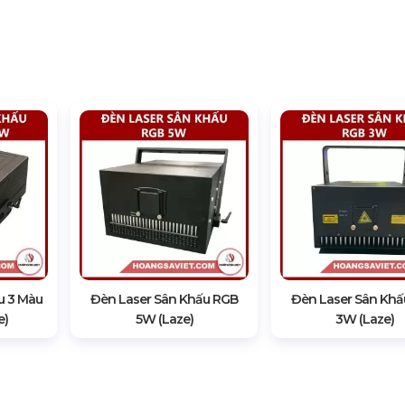
u 3 Màu
Đèn Laser Sân Khấu RGB
Đèn Laser Sân Kh
e)
5W (Laze)
3W (Laze)