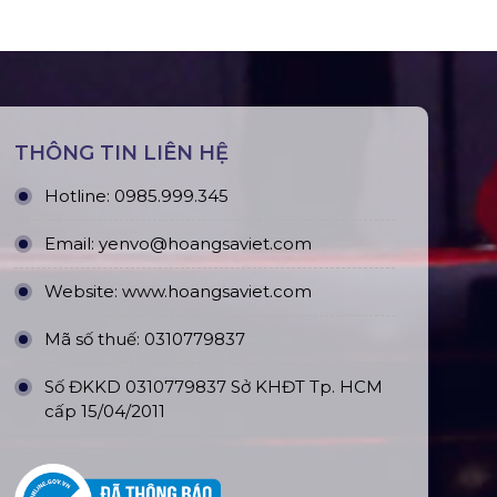
THÔNG TIN LIÊN HỆ
Hotline:
0985.999.345
Email:
yenvo@hoangsaviet.com
Website:
www.hoangsaviet.com
Mã số thuế: 0310779837
Số ĐKKD 0310779837 Sở KHĐT Tp. HCM
cấp 15/04/2011