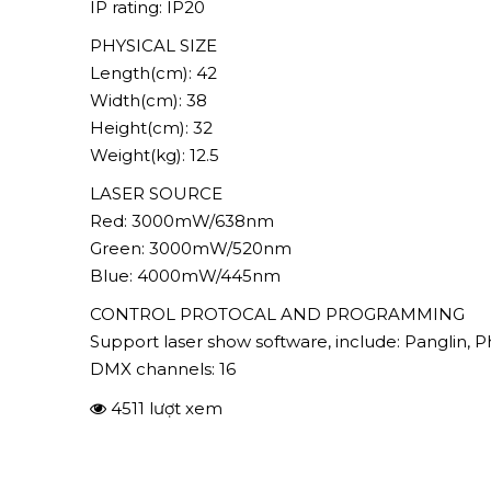
IP rating: IP20
PHYSICAL SIZE
Length(cm): 42
Width(cm): 38
Height(cm): 32
Weight(kg): 12.5
LASER SOURCE
Red: 3000mW/638nm
Green: 3000mW/520nm
Blue: 4000mW/445nm
CONTROL PROTOCAL AND PROGRAMMING
Support laser show software, include: Panglin,
DMX channels: 16
4511 lượt xem