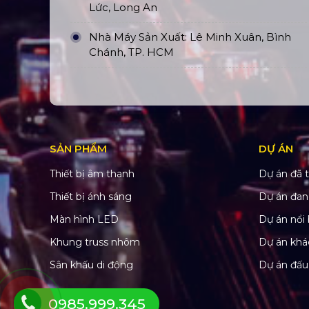
Lức, Long An
Nhà Máy Sản Xuất: Lê Minh Xuân, Bình
Chánh, TP. HCM
SẢN PHẨM
DỰ ÁN
Thiết bị âm thanh
Dự án đã t
Thiết bị ánh sáng
Dự án đan
Màn hình LED
Dự án nổi 
Khung truss nhôm
Dự án khá
Sân khấu di động
Dự án đấu
0985.999.345