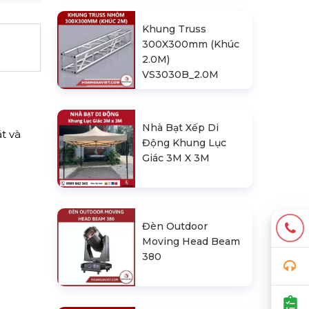
Khung Truss
300X300mm (Khúc
2.0M)
VS3030B_2.0M
Nhà Bạt Xếp Di
t và
Động Khung Lục
Giác 3M X 3M
Đèn Outdoor
Moving Head Beam
380