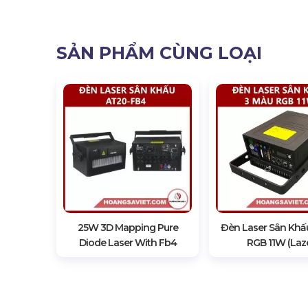
SẢN PHẨM CÙNG LOẠI
25W 3D Mapping Pure
Đèn Laser Sân Khấ
Diode Laser With Fb4
RGB 11W (Laz