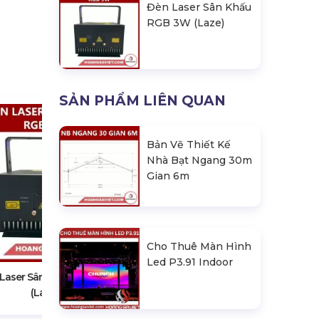
Đèn Laser Sân Khấu
RGB 3W (Laze)
SẢN PHẨM LIÊN QUAN
Bản Vẽ Thiết Kế
Nhà Bạt Ngang 30m
Gian 6m
25W 3D Mapping Pure Diode
Laser With Fb4
Cho Thuê Màn Hình
Led P3.91 Indoor
Laser Sân Khấu RGB 3W
(Laze)