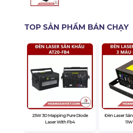
TOP SẢN PHẨM BÁN CHẠY
RGB 3W
25W 3D Mapping Pure Diode
Đèn Laser Sân
Laser With Fb4
11W 