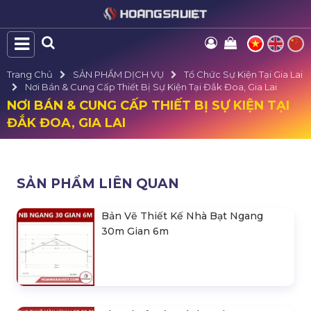
Trang Chủ
SẢN PHẨM DỊCH VỤ
Tổ Chức Sự Kiện Tại Gia Lai
Nơi Bán & Cung Cấp Thiết Bị Sự Kiện Tại Đắk Đoa, Gia Lai
NƠI BÁN & CUNG CẤP THIẾT BỊ SỰ KIỆN TẠI
ĐẮK ĐOA, GIA LAI
SẢN PHẨM LIÊN QUAN
Bản Vẽ Thiết Kế Nhà Bạt Ngang
30m Gian 6m