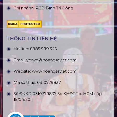
Chi nhánh: PGD Bình Trị Đông
THÔNG TIN LIÊN HỆ
Hotline:
0985.999.345
Email:
yenvo@hoangsaviet.com
Website:
www.hoangsaviet.com
Mã số thuế: 0310779837
Số ĐKKD 0310779837 Sở KHĐT Tp. HCM cấp
15/04/2011