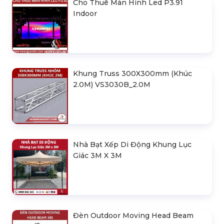
Cho Thuê Màn Hình Led P3.91
Indoor
Khung Truss 300X300mm (Khúc
2.0M) VS3030B_2.0M
Nhà Bạt Xếp Di Động Khung Lục
Giác 3M X 3M
Đèn Outdoor Moving Head Beam