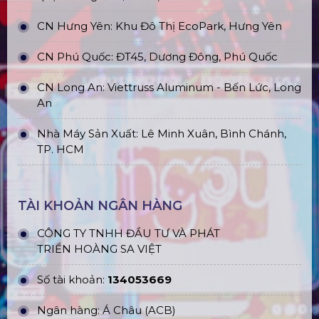
CN Hưng Yên: Khu Đô Thị EcoPark, Hưng Yên
CN Phú Quốc: ĐT45, Dương Đông, Phú Quốc
CN Long An: Viettruss Aluminum - Bến Lức, Long
An
Nhà Máy Sản Xuất: Lê Minh Xuân, Bình Chánh,
TP. HCM
TÀI KHOẢN NGÂN HÀNG
CÔNG TY TNHH ĐẦU TƯ VÀ PHÁT
TRIỂN HOÀNG SA VIỆT
Số tài khoản:
134053669
Ngân hàng: Á Châu (ACB)