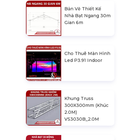
Bản Vẽ Thiết Kế
Nhà Bạt Ngang 30m
Gian 6m
Cho Thuê Màn Hình
Led P3.91 Indoor
Khung Truss
300X300mm (Khúc
2.0M)
VS3030B_2.0M