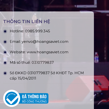
THÔNG TIN LIÊN HỆ
Hotline:
0985.999.345
Email:
yenvo@hoangsaviet.com
Website:
www.hoangsaviet.com
Mã số thuế: 0310779837
Số ĐKKD 0310779837 Sở KHĐT Tp. HCM
cấp 15/04/2011