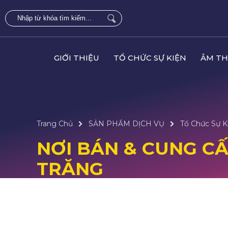
GIỚI THIỆU
TỔ CHỨC SỰ KIỆN
ÂM TH
Trang Chủ
SẢN PHẨM DỊCH VỤ
Tổ Chức Sự K
NƠI BÁN & CUNG CẤP
TRĂNG