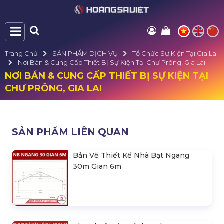
Trang Chủ
SẢN PHẨM DỊCH VỤ
Tổ Chức Sự Kiện Tại Gia Lai
Nơi Bán & Cung Cấp Thiết Bị Sự Kiện Tại Chư Prông, Gia Lai
NƠI BÁN & CUNG CẤP THIẾT BỊ SỰ KIỆN TẠI
CHƯ PRÔNG, GIA LAI
SẢN PHẨM LIÊN QUAN
Bản Vẽ Thiết Kế Nhà Bạt Ngang
30m Gian 6m