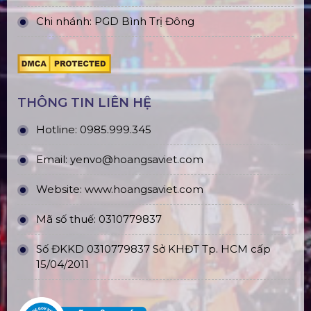
Chi nhánh: PGD Bình Trị Đông
THÔNG TIN LIÊN HỆ
Hotline:
0985.999.345
Email:
yenvo@hoangsaviet.com
Website:
www.hoangsaviet.com
Mã số thuế: 0310779837
Số ĐKKD 0310779837 Sở KHĐT Tp. HCM cấp
15/04/2011