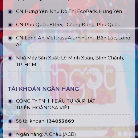
CN Hưng Yên: Khu Đô Thị EcoPark, Hưng Yên
CN Phú Quốc: ĐT45, Dương Đông, Phú Quốc
CN Long An: Viettruss Aluminum - Bến Lức, Long
An
Nhà Máy Sản Xuất: Lê Minh Xuân, Bình Chánh,
TP. HCM
TÀI KHOẢN NGÂN HÀNG
CÔNG TY TNHH ĐẦU TƯ VÀ PHÁT
TRIỂN HOÀNG SA VIỆT
Số tài khoản:
134053669
Ngân hàng: Á Châu (ACB)