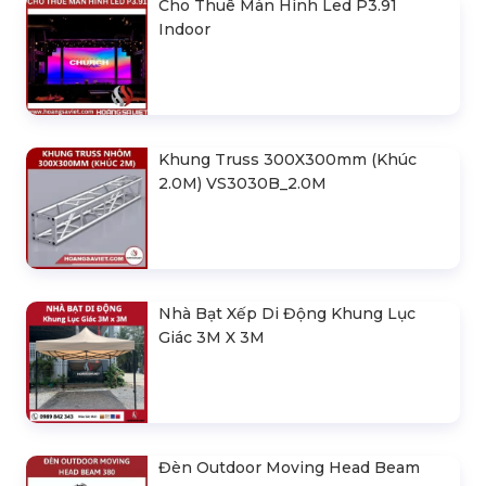
Cho Thuê Màn Hình Led P3.91
Indoor
Khung Truss 300X300mm (Khúc
2.0M) VS3030B_2.0M
Nhà Bạt Xếp Di Động Khung Lục
Giác 3M X 3M
Đèn Outdoor Moving Head Beam