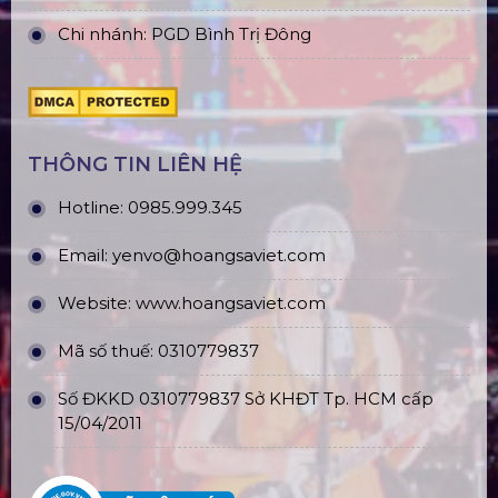
Chi nhánh: PGD Bình Trị Đông
THÔNG TIN LIÊN HỆ
Hotline:
0985.999.345
Email:
yenvo@hoangsaviet.com
Website:
www.hoangsaviet.com
Mã số thuế: 0310779837
Số ĐKKD 0310779837 Sở KHĐT Tp. HCM cấp
15/04/2011