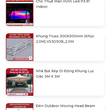
Cho Thuê Màn Hình Led P3.91
Indoor
Khung Truss 300X300mm (Khúc
2.0M) VS3030B_2.0M
Nhà Bạt Xếp Di Động Khung Lục
Giác 3M X 3M
Đèn Outdoor Moving Head Beam