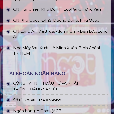
CN Hưng Yên: Khu Đô Thị EcoPark, Hưng Yên
CN Phú Quốc: ĐT45, Dương Đông, Phú Quốc
CN Long An: Viettruss Aluminum - Bến Lức, Long
An
Nhà Máy Sản Xuất: Lê Minh Xuân, Bình Chánh,
TP. HCM
TÀI KHOẢN NGÂN HÀNG
CÔNG TY TNHH ĐẦU TƯ VÀ PHÁT
TRIỂN HOÀNG SA VIỆT
Số tài khoản:
134053669
Ngân hàng: Á Châu (ACB)