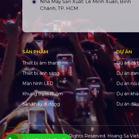
Nhà Máy Sản Xuất: Lê Minh Xuân, Bình
Chánh, TP. HCM
SẢN PHẨM
DỰ ÁN
Thiết bị âm thanh
Dự án đã t
Thiết bị ánh sáng
Dự án đan
Màn hình LED
Dự án nổi 
Khung truss nhôm
Dự án khá
Sân khấu di động
Dự án đấu
© Copyright 2022. All Rights Reserved.
Hoang Sa Viet