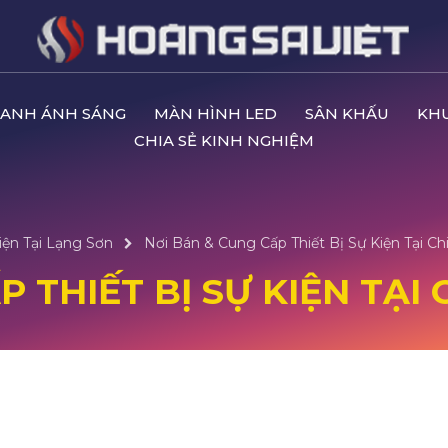
ANH ÁNH SÁNG
MÀN HÌNH LED
SÂN KHẤU
KH
CHIA SẺ KINH NGHIỆM
iện Tại Lạng Sơn
Nơi Bán & Cung Cấp Thiết Bị Sự Kiện Tại Ch
 THIẾT BỊ SỰ KIỆN TẠI