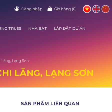
Đăng nhập
Giỏ hàng (0)
UNG TRUSS
NHÀ BẠT
LẮP ĐẶT DỰ ÁN
i Lăng, Lạng Sơn
 CHI LĂNG, LẠNG SƠN
SẢN PHẨM LIÊN QUAN