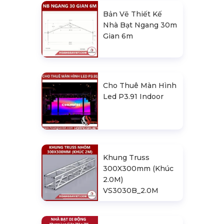
Bản Vẽ Thiết Kế
Nhà Bạt Ngang 30m
Gian 6m
Cho Thuê Màn Hình
Led P3.91 Indoor
Khung Truss
300X300mm (Khúc
2.0M)
VS3030B_2.0M