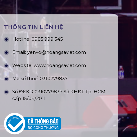
THÔNG TIN LIÊN HỆ
Hotline:
0985.999.345
Email:
yenvo@hoangsaviet.com
Website:
www.hoangsaviet.com
Mã số thuế: 0310779837
Số ĐKKD 0310779837 Sở KHĐT Tp. HCM
cấp 15/04/2011