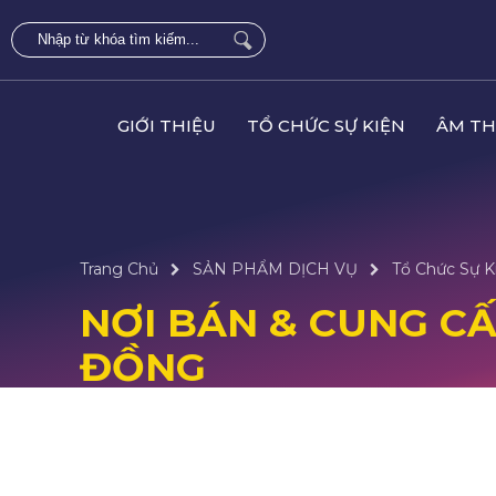
GIỚI THIỆU
TỔ CHỨC SỰ KIỆN
ÂM TH
Trang Chủ
SẢN PHẨM DỊCH VỤ
Tổ Chức Sự K
NƠI BÁN & CUNG CẤP
ĐỒNG