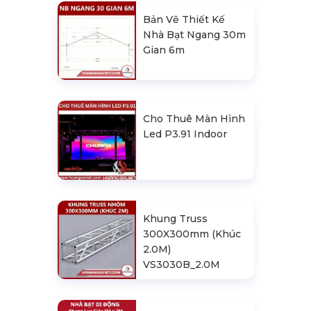
Bản Vẽ Thiết Kế
Nhà Bạt Ngang 30m
Gian 6m
Cho Thuê Màn Hình
Led P3.91 Indoor
Khung Truss
300X300mm (Khúc
2.0M)
VS3030B_2.0M