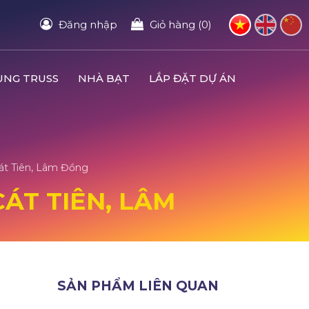
Đăng nhập
Giỏ hàng (0)
UNG TRUSS
NHÀ BẠT
LẮP ĐẶT DỰ ÁN
Cát Tiên, Lâm Đồng
CÁT TIÊN, LÂM
SẢN PHẨM LIÊN QUAN