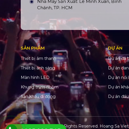
Nhà Máy Sản Xuất: Lê Minh Xuân, Bình
Chánh, TP. HCM
SẢN PHẨM
DỰ ÁN
Thiết bị âm thanh
Dự án đã t
Thiết bị ánh sáng
Dự án đan
Màn hình LED
Dự án nổi 
Khung truss nhôm
Dự án khá
Sân khấu di động
Dự án đấu
© Copyright 2022. All Rights Reserved.
Hoang Sa Viet