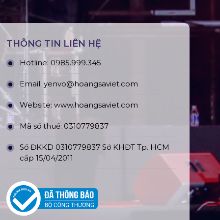
THÔNG TIN LIÊN HỆ
Hotline:
0985.999.345
Email:
yenvo@hoangsaviet.com
Website:
www.hoangsaviet.com
Mã số thuế: 0310779837
Số ĐKKD 0310779837 Sở KHĐT Tp. HCM
cấp 15/04/2011