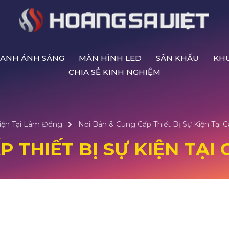
ANH ÁNH SÁNG
MÀN HÌNH LED
SÂN KHẤU
KH
CHIA SẺ KINH NGHIỆM
iện Tại Lâm Đồng
Nơi Bán & Cung Cấp Thiết Bị Sự Kiện Tại 
 THIẾT BỊ SỰ KIỆN TẠI 