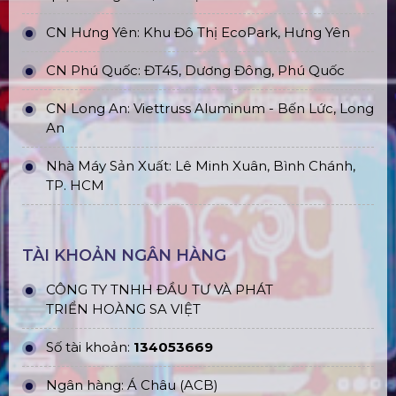
CN Hưng Yên: Khu Đô Thị EcoPark, Hưng Yên
CN Phú Quốc: ĐT45, Dương Đông, Phú Quốc
CN Long An: Viettruss Aluminum - Bến Lức, Long
An
Nhà Máy Sản Xuất: Lê Minh Xuân, Bình Chánh,
TP. HCM
TÀI KHOẢN NGÂN HÀNG
CÔNG TY TNHH ĐẦU TƯ VÀ PHÁT
TRIỂN HOÀNG SA VIỆT
Số tài khoản:
134053669
Ngân hàng: Á Châu (ACB)