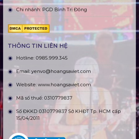
Chi nhánh: PGD Bình Trị Đông
THÔNG TIN LIÊN HỆ
Hotline:
0985.999.345
Email:
yenvo@hoangsaviet.com
Website:
www.hoangsaviet.com
Mã số thuế: 0310779837
Số ĐKKD 0310779837 Sở KHĐT Tp. HCM cấp
15/04/2011