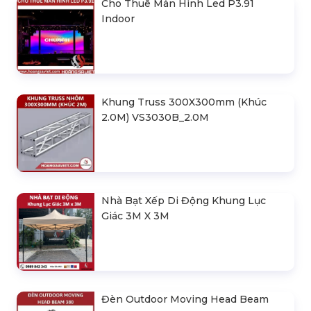
Cho Thuê Màn Hình Led P3.91
Indoor
Khung Truss 300X300mm (Khúc
2.0M) VS3030B_2.0M
Nhà Bạt Xếp Di Động Khung Lục
Giác 3M X 3M
Đèn Outdoor Moving Head Beam