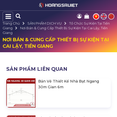
Trang Chủ
SẢN PHẨM DỊCH VỤ
Tổ Chức Sự Kiện Tại Tiền
Giang
Nơi Bán & Cung Cấp Thiết Bị Sự Kiện Tại Cai Lậy, Tiền
Giang
NƠI BÁN & CUNG CẤP THIẾT BỊ SỰ KIỆN TẠI
CAI LẬY, TIỀN GIANG
SẢN PHẨM LIÊN QUAN
Bản Vẽ Thiết Kế Nhà Bạt Ngang
30m Gian 6m