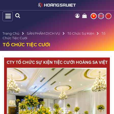
Trang Chủ
SẢN PHẨM DỊCH VỤ
Tổ Chức Sự Kiện
Tổ
Chức Tiệc Cưới
TỔ CHỨC TIỆC CƯỚI