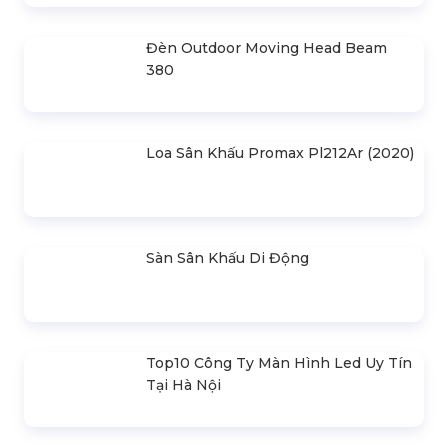
Khung Truss 300X300mm (Khúc
2.0M) VS3030B_2.0M
Nhà Bạt Xếp Di Động Khung Lục
Giác 3M X 3M
Đèn Outdoor Moving Head Beam
380