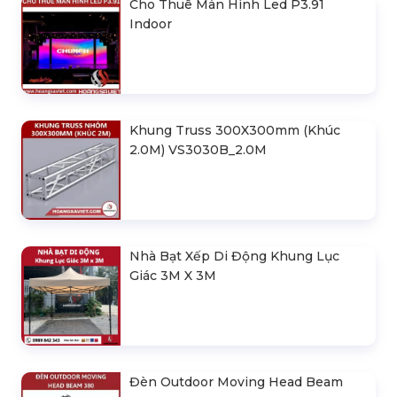
Cho Thuê Màn Hình Led P3.91
Indoor
Khung Truss 300X300mm (Khúc
2.0M) VS3030B_2.0M
Nhà Bạt Xếp Di Động Khung Lục
Giác 3M X 3M
Đèn Outdoor Moving Head Beam