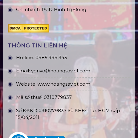
Chi nhánh: PGD Bình Trị Đông
THÔNG TIN LIÊN HỆ
Hotline:
0985.999.345
Email:
yenvo@hoangsaviet.com
Website:
www.hoangsaviet.com
Mã số thuế: 0310779837
Số ĐKKD 0310779837 Sở KHĐT Tp. HCM cấp
15/04/2011