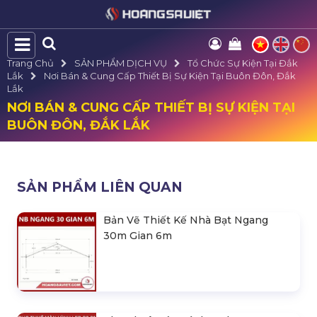
Trang Chủ
SẢN PHẨM DỊCH VỤ
Tổ Chức Sự Kiện Tại Đắk
Lắk
Nơi Bán & Cung Cấp Thiết Bị Sự Kiện Tại Buôn Đôn, Đắk
Lắk
NƠI BÁN & CUNG CẤP THIẾT BỊ SỰ KIỆN TẠI
BUÔN ĐÔN, ĐẮK LẮK
SẢN PHẨM LIÊN QUAN
Bản Vẽ Thiết Kế Nhà Bạt Ngang
30m Gian 6m