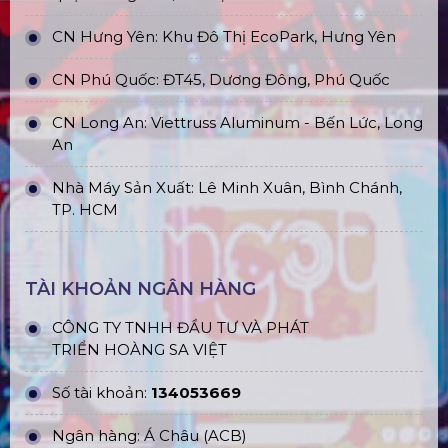
CN Hưng Yên: Khu Đô Thị EcoPark, Hưng Yên
CN Phú Quốc: ĐT45, Dương Đông, Phú Quốc
CN Long An: Viettruss Aluminum - Bến Lức, Long
An
Nhà Máy Sản Xuất: Lê Minh Xuân, Bình Chánh,
TP. HCM
TÀI KHOẢN NGÂN HÀNG
CÔNG TY TNHH ĐẦU TƯ VÀ PHÁT
TRIỂN HOÀNG SA VIỆT
Số tài khoản:
134053669
Ngân hàng: Á Châu (ACB)