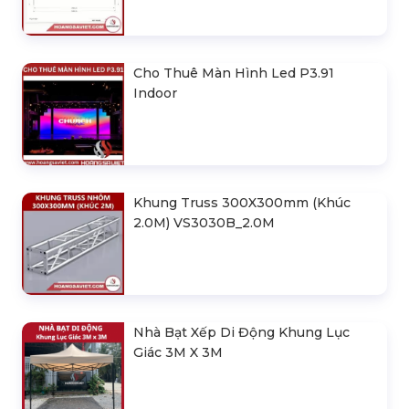
Cho Thuê Màn Hình Led P3.91
Indoor
Khung Truss 300X300mm (Khúc
2.0M) VS3030B_2.0M
Nhà Bạt Xếp Di Động Khung Lục
Giác 3M X 3M