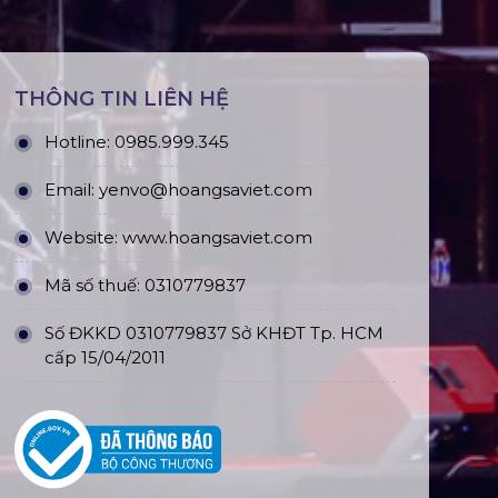
THÔNG TIN LIÊN HỆ
Hotline:
0985.999.345
Email:
yenvo@hoangsaviet.com
Website:
www.hoangsaviet.com
Mã số thuế: 0310779837
Số ĐKKD 0310779837 Sở KHĐT Tp. HCM
cấp 15/04/2011