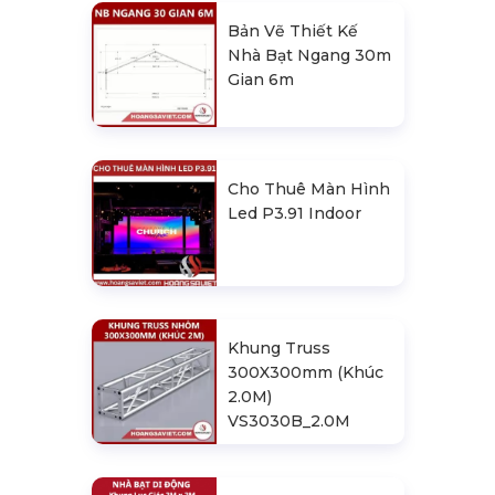
Bản Vẽ Thiết Kế
Nhà Bạt Ngang 30m
Gian 6m
Cho Thuê Màn Hình
Led P3.91 Indoor
Khung Truss
300X300mm (Khúc
2.0M)
VS3030B_2.0M