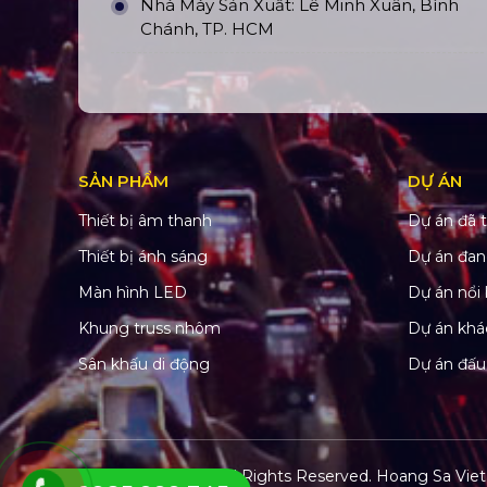
Nhà Máy Sản Xuất: Lê Minh Xuân, Bình
Chánh, TP. HCM
SẢN PHẨM
DỰ ÁN
Thiết bị âm thanh
Dự án đã t
Thiết bị ánh sáng
Dự án đan
Màn hình LED
Dự án nổi 
Khung truss nhôm
Dự án khá
Sân khấu di động
Dự án đấu
© Copyright 2022. All Rights Reserved.
Hoang Sa Viet