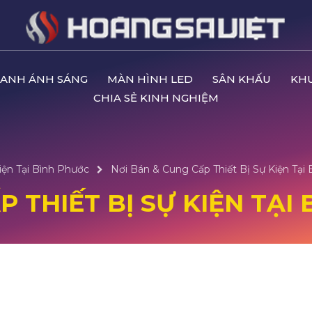
ANH ÁNH SÁNG
MÀN HÌNH LED
SÂN KHẤU
KH
CHIA SẺ KINH NGHIỆM
iện Tại Bình Phước
Nơi Bán & Cung Cấp Thiết Bị Sự Kiện Tại
 THIẾT BỊ SỰ KIỆN TẠI 