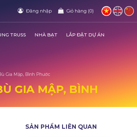
Đăng nhập
Giỏ hàng (0)
UNG TRUSS
NHÀ BẠT
LẮP ĐẶT DỰ ÁN
 Bù Gia Mập, Bình Phước
BÙ GIA MẬP, BÌNH
SẢN PHẨM LIÊN QUAN