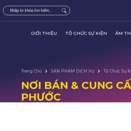
GIỚI THIỆU
TỔ CHỨC SỰ KIỆN
ÂM TH
Trang Chủ
SẢN PHẨM DỊCH VỤ
Tổ Chức Sự K
NƠI BÁN & CUNG CẤP
PHƯỚC