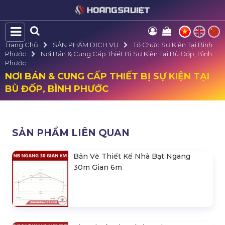
Trang Chủ
SẢN PHẨM DỊCH VỤ
Tổ Chức Sự Kiện Tại Bình
Phước
Nơi Bán & Cung Cấp Thiết Bị Sự Kiện Tại Bù Đốp, Bình
Phước
NƠI BÁN & CUNG CẤP THIẾT BỊ SỰ KIỆN TẠI
BÙ ĐỐP, BÌNH PHƯỚC
SẢN PHẨM LIÊN QUAN
Bản Vẽ Thiết Kế Nhà Bạt Ngang
30m Gian 6m