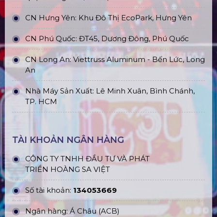
CN Hưng Yên: Khu Đô Thị EcoPark, Hưng Yên
CN Phú Quốc: ĐT45, Dương Đông, Phú Quốc
CN Long An: Viettruss Aluminum - Bến Lức, Long
An
Nhà Máy Sản Xuất: Lê Minh Xuân, Bình Chánh,
TP. HCM
TÀI KHOẢN NGÂN HÀNG
CÔNG TY TNHH ĐẦU TƯ VÀ PHÁT
TRIỂN HOÀNG SA VIỆT
Số tài khoản:
134053669
Ngân hàng: Á Châu (ACB)