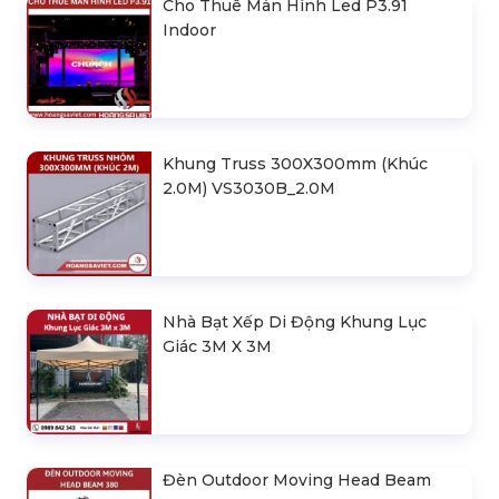
Cho Thuê Màn Hình Led P3.91
Indoor
Khung Truss 300X300mm (Khúc
2.0M) VS3030B_2.0M
Nhà Bạt Xếp Di Động Khung Lục
Giác 3M X 3M
Đèn Outdoor Moving Head Beam