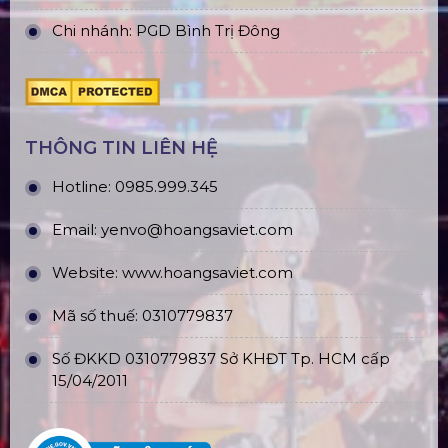
Chi nhánh: PGD Bình Trị Đông
THÔNG TIN LIÊN HỆ
Hotline:
0985.999.345
Email:
yenvo@hoangsaviet.com
Website:
www.hoangsaviet.com
Mã số thuế: 0310779837
Số ĐKKD 0310779837 Sở KHĐT Tp. HCM cấp
15/04/2011