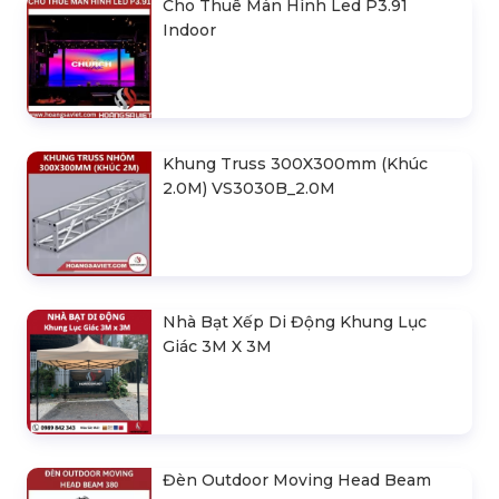
Cho Thuê Màn Hình Led P3.91
Indoor
Khung Truss 300X300mm (Khúc
2.0M) VS3030B_2.0M
Nhà Bạt Xếp Di Động Khung Lục
Giác 3M X 3M
Đèn Outdoor Moving Head Beam