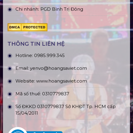
Chi nhánh: PGD Bình Trị Đông
THÔNG TIN LIÊN HỆ
Hotline:
0985.999.345
Email:
yenvo@hoangsaviet.com
Website:
www.hoangsaviet.com
Mã số thuế: 0310779837
Số ĐKKD 0310779837 Sở KHĐT Tp. HCM cấp
15/04/2011