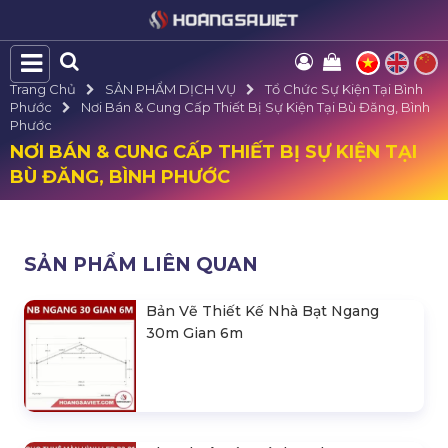
Trang Chủ
SẢN PHẨM DỊCH VỤ
Tổ Chức Sự Kiện Tại Bình
Phước
Nơi Bán & Cung Cấp Thiết Bị Sự Kiện Tại Bù Đăng, Bình
Phước
NƠI BÁN & CUNG CẤP THIẾT BỊ SỰ KIỆN TẠI
BÙ ĐĂNG, BÌNH PHƯỚC
SẢN PHẨM LIÊN QUAN
Bản Vẽ Thiết Kế Nhà Bạt Ngang
30m Gian 6m