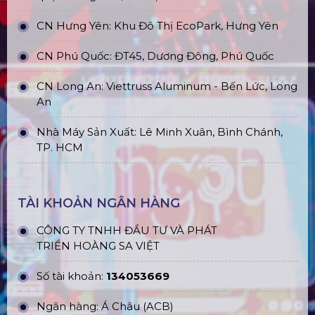
CN Hưng Yên: Khu Đô Thị EcoPark, Hưng Yên
CN Phú Quốc: ĐT45, Dương Đông, Phú Quốc
CN Long An: Viettruss Aluminum - Bến Lức, Long
An
Nhà Máy Sản Xuất: Lê Minh Xuân, Bình Chánh,
TP. HCM
TÀI KHOẢN NGÂN HÀNG
CÔNG TY TNHH ĐẦU TƯ VÀ PHÁT
TRIỂN HOÀNG SA VIỆT
Số tài khoản:
134053669
Ngân hàng: Á Châu (ACB)