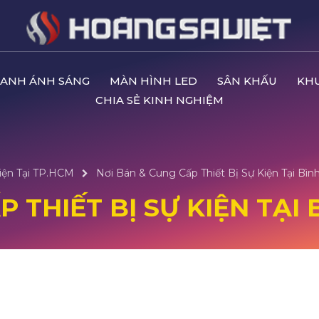
ANH ÁNH SÁNG
MÀN HÌNH LED
SÂN KHẤU
KH
CHIA SẺ KINH NGHIỆM
iện Tại TP.HCM
Nơi Bán & Cung Cấp Thiết Bị Sự Kiện Tại Bì
 THIẾT BỊ SỰ KIỆN TẠI 