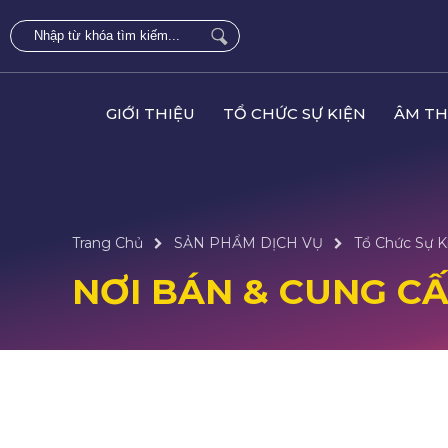
GIỚI THIỆU
TỔ CHỨC SỰ KIỆN
ÂM TH
Trang Chủ
SẢN PHẨM DỊCH VỤ
Tổ Chức Sự K
NƠI BÁN & CUNG CẤP