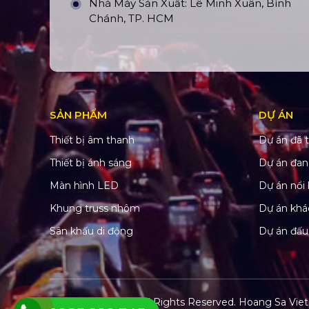
Nhà Máy Sản Xuất: Lê Minh Xuân, Bình
Chánh, TP. HCM
SẢN PHẨM
DỰ ÁN
Thiết bị âm thanh
Dự án đã t
Thiết bị ánh sáng
Dự án đan
Màn hình LED
Dự án nổi 
Khung truss nhôm
Dự án khá
Sân khấu di động
Dự án đấu
© Copyright 2022. All Rights Reserved.
Hoang Sa Viet