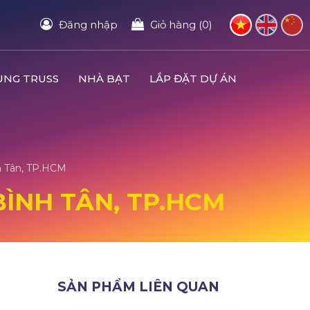
Đăng nhập
Giỏ hàng (0)
UNG TRUSS
NHÀ BẠT
LẮP ĐẶT DỰ ÁN
nh Tân, TP.HCM
BÌNH TÂN, TP.HCM
SẢN PHẨM LIÊN QUAN