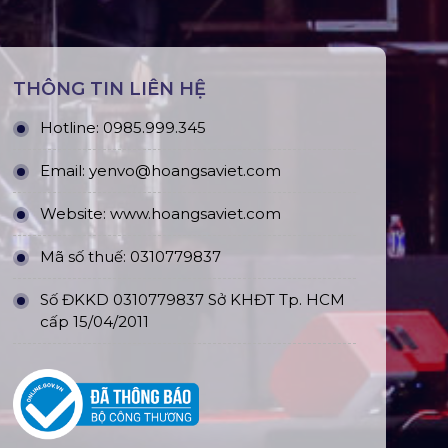
THÔNG TIN LIÊN HỆ
Hotline:
0985.999.345
Email:
yenvo@hoangsaviet.com
Website:
www.hoangsaviet.com
Mã số thuế: 0310779837
Số ĐKKD 0310779837 Sở KHĐT Tp. HCM
cấp 15/04/2011