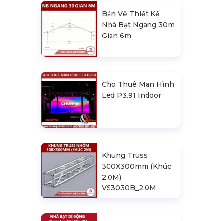
Bản Vẽ Thiết Kế
Nhà Bạt Ngang 30m
Gian 6m
Cho Thuê Màn Hình
Led P3.91 Indoor
Khung Truss
300X300mm (Khúc
2.0M)
VS3030B_2.0M