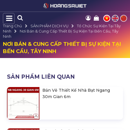
Trang Chủ
SẢN PHẨM DỊCH VỤ
Tổ Chức Sự Kiện Tại Tây
Ninh
Nơi Bán & Cung Cấp Thiết Bị Sự Kiện Tại Bến Cầu, Tây
Ninh
NƠI BÁN & CUNG CẤP THIẾT BỊ SỰ KIỆN TẠI
BẾN CẦU, TÂY NINH
SẢN PHẨM LIÊN QUAN
Bản Vẽ Thiết Kế Nhà Bạt Ngang
30m Gian 6m