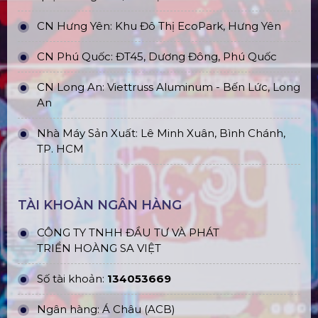
CN Hưng Yên: Khu Đô Thị EcoPark, Hưng Yên
CN Phú Quốc: ĐT45, Dương Đông, Phú Quốc
CN Long An: Viettruss Aluminum - Bến Lức, Long
An
Nhà Máy Sản Xuất: Lê Minh Xuân, Bình Chánh,
TP. HCM
TÀI KHOẢN NGÂN HÀNG
CÔNG TY TNHH ĐẦU TƯ VÀ PHÁT
TRIỂN HOÀNG SA VIỆT
Số tài khoản:
134053669
Ngân hàng: Á Châu (ACB)