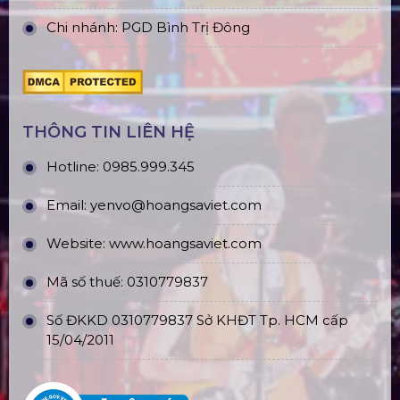
Chi nhánh: PGD Bình Trị Đông
THÔNG TIN LIÊN HỆ
Hotline:
0985.999.345
Email:
yenvo@hoangsaviet.com
Website:
www.hoangsaviet.com
Mã số thuế: 0310779837
Số ĐKKD 0310779837 Sở KHĐT Tp. HCM cấp
15/04/2011