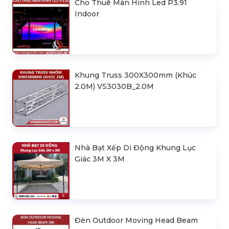
Cho Thuê Màn Hình Led P3.91
Indoor
Khung Truss 300X300mm (Khúc
2.0M) VS3030B_2.0M
Nhà Bạt Xếp Di Động Khung Lục
Giác 3M X 3M
Đèn Outdoor Moving Head Beam