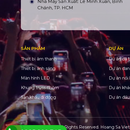
Nhà Máy Sản Xuất: Lê Minh Xuân, Bình
Chánh, TP. HCM
SẢN PHẨM
DỰ ÁN
Thiết bị âm thanh
Dự án đã t
Thiết bị ánh sáng
Dự án đan
Màn hình LED
Dự án nổi 
Khung truss nhôm
Dự án khá
Sân khấu di động
Dự án đấu
© Copyright 2022. All Rights Reserved.
Hoang Sa Viet