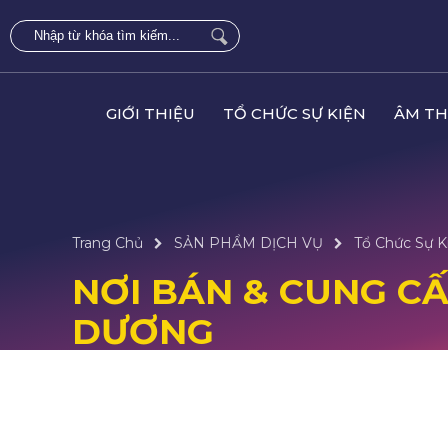
GIỚI THIỆU
TỔ CHỨC SỰ KIỆN
ÂM TH
Trang Chủ
SẢN PHẨM DỊCH VỤ
Tổ Chức Sự K
NƠI BÁN & CUNG CẤP
DƯƠNG