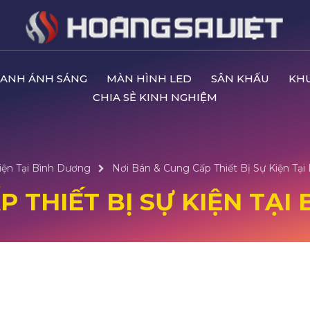
ANH ÁNH SÁNG
MÀN HÌNH LED
SÂN KHẤU
KH
CHIA SẺ KINH NGHIỆM
iện Tại Bình Dương
Nơi Bán & Cung Cấp Thiết Bị Sự Kiện Tại
 THIẾT BỊ SỰ KIỆN TẠI 