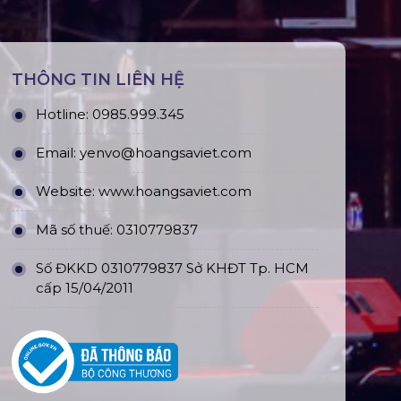
THÔNG TIN LIÊN HỆ
Hotline:
0985.999.345
Email:
yenvo@hoangsaviet.com
Website:
www.hoangsaviet.com
Mã số thuế: 0310779837
Số ĐKKD 0310779837 Sở KHĐT Tp. HCM
cấp 15/04/2011