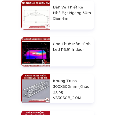
Bản Vẽ Thiết Kế
Nhà Bạt Ngang 30m
Gian 6m
Cho Thuê Màn Hình
Led P3.91 Indoor
Khung Truss
300X300mm (Khúc
2.0M)
VS3030B_2.0M