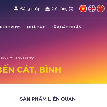
Đăng nhập
Giỏ hàng (0)
UNG TRUSS
NHÀ BẠT
LẮP ĐẶT DỰ ÁN
 Bến Cát, Bình Dương
BẾN CÁT, BÌNH
SẢN PHẨM LIÊN QUAN