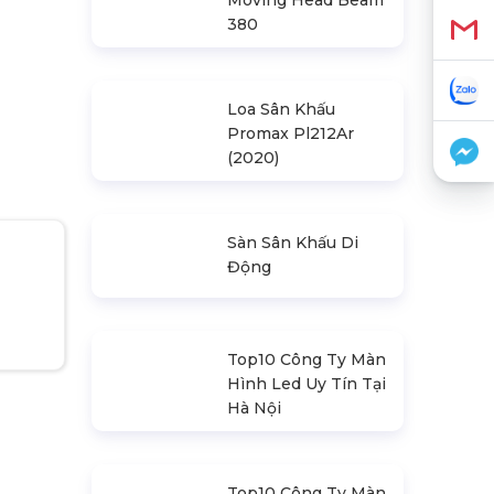
Đèn Outdoor
Moving Head Beam
380
Loa Sân Khấu
Promax Pl212Ar
(2020)
Sàn Sân Khấu Di
Động