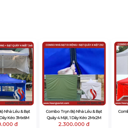
ộ Nhà Lều & Bạt
Combo Trọn Bộ Nhà Lều & Bạt
Comb
1 Dây Kéo 3Mx6M
Quây 4 Mặt, 1 Dây Kéo 2Mx2M
0.000 đ
2.300.000 đ