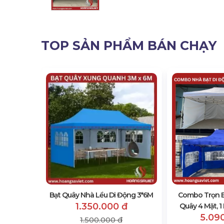
TOP SẢN PHẨM BÁN CHẠY
u & Bạt
3M
đ
Bạt Quây Nhà Lều Di Động 3*6M
Combo Trọn B
1.350.000 đ
Quây 4 Mặt, 
5.09
1.500.000 đ