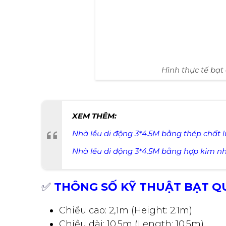
Hình thực tế bạt
XEM THÊM:
Nhà lều di động 3*4.5M bằng thép chất 
Nhà lều di động 3*4.5M bằng hợp kim n
✅
THÔNG SỐ KỸ THUẬT BẠT QU
Chiều cao: 2,1m (Height: 2.1m)