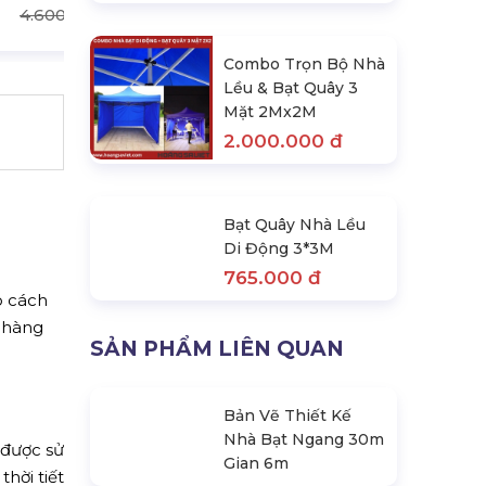
4.600.000 đ
Combo Trọn Bộ Nhà
Lều & Bạt Quây 3
Mặt 2Mx2M
2.000.000 đ
Bạt Quây Nhà Lều
Di Động 3*3M
765.000 đ
ho cách
n hàng
SẢN PHẨM LIÊN QUAN
Bản Vẽ Thiết Kế
 được sử
Nhà Bạt Ngang 30m
hời tiết
Gian 6m