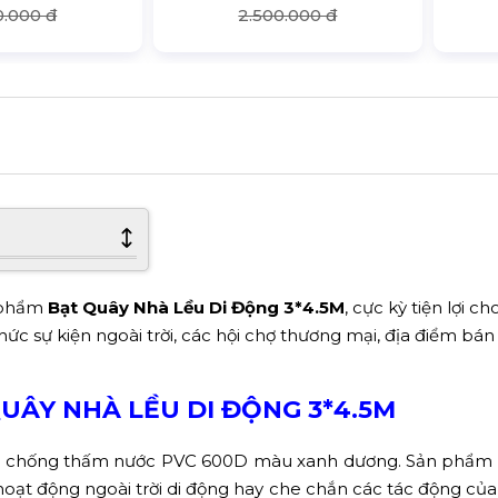
0.000 đ
2.500.000 đ
n phẩm
Bạt Quây Nhà Lều Di Động 3*4.5M
, cực kỳ tiện lợi c
ức sự kiện ngoài trời, các hội chợ thương mại, địa điểm bá
QUÂY NHÀ LỀU DI ĐỘNG 3*4.5M
bạt chống thấm nước PVC 600D màu xanh dương. Sản phẩm
ạt động ngoài trời di động hay che chắn các tác động của t