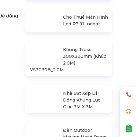
 dễ dàng
Cho Thuê Màn Hình
Led P3.91 Indoor
Khung Truss
300X300mm (Khúc
2.0M)
VS3030B_2.0M
Nhà Bạt Xếp Di
Động Khung Lục
Giác 3M X 3M