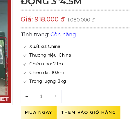
ĐỘNG 3*4.5M
Giá: 918.000 đ
1.080.000 đ
Tình trạng:
Còn hàng
Xuất xứ: China
Thương hiệu: China
Chiều cao: 2.1m
Chiều dài: 10.5m
Trọng lượng: 3kg
–
+
MUA NGAY
THÊM VÀO GIỎ HÀNG