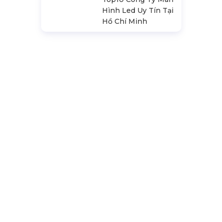
Top10 Công Ty Màn
Hình Led Uy Tín Tại
Hà Nội
Top10 Công Ty Màn
Hình Led Uy Tín Tại
Hồ Chí Minh