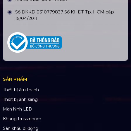
Số ĐKKD 0310779837 Sở KHĐT Tp. HCM cấp
15/04/2011
SẢN PHẨM
Thiết bị âm thanh
Thiết bị ánh sáng
Màn hình LED
Khung truss nhôm
Sân khấu di động