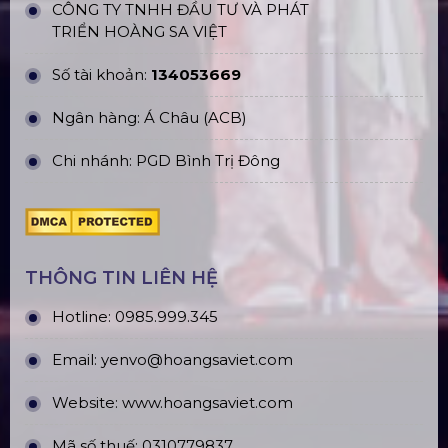
CÔNG TY TNHH ĐẦU TƯ VÀ PHÁT
TRIỂN HOÀNG SA VIỆT
Số tài khoản:
134053669
Ngân hàng: Á Châu (ACB)
Chi nhánh: PGD Bình Trị Đông
THÔNG TIN LIÊN HỆ
Hotline:
0985.999.345
Email:
yenvo@hoangsaviet.com
Website:
www.hoangsaviet.com
Mã số thuế: 0310779837