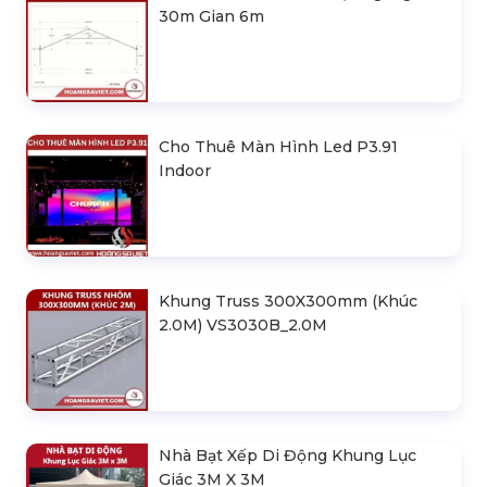
30m Gian 6m
Cho Thuê Màn Hình Led P3.91
Indoor
Khung Truss 300X300mm (Khúc
2.0M) VS3030B_2.0M
Nhà Bạt Xếp Di Động Khung Lục
Giác 3M X 3M