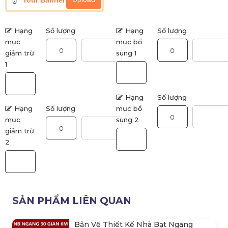
Your Banner
Hạng
Số lượng
Hạng
Số lượng
mục
mục bổ
giảm trừ
sung 1
1
Hạng
Số lượng
Hạng
Số lượng
mục bổ
mục
sung 2
giảm trừ
2
SẢN PHẨM LIÊN QUAN
Bản Vẽ Thiết Kế Nhà Bạt Ngang