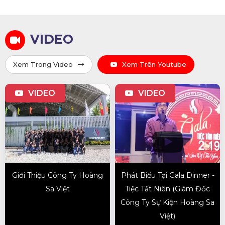
VIDEO
Xem Trong Video
Xem Trên Youtube
VIDEO
VIDEO
Giới Thiệu Công Ty Hoàng
Phát Biểu Tại Gala Dinner -
Sa Việt
Tiệc Tất Niên (Giám Đốc
Công Ty Sự Kiện Hoàng Sa
Việt)