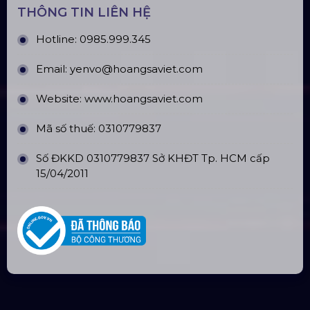
THÔNG TIN LIÊN HỆ
Hotline:
0985.999.345
Email:
yenvo@hoangsaviet.com
Website:
www.hoangsaviet.com
Mã số thuế: 0310779837
Số ĐKKD 0310779837 Sở KHĐT Tp. HCM cấp
15/04/2011