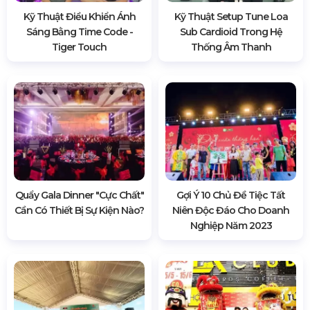
Kỹ Thuật Điều Khiển Ánh
Kỹ Thuật Setup Tune Loa
Sáng Bằng Time Code -
Sub Cardioid Trong Hệ
Tiger Touch
Thống Âm Thanh
Quẩy Gala Dinner "cực Chất"
Gợi Ý 10 Chủ Đề Tiệc Tất
Cần Có Thiết Bị Sự Kiện Nào?
Niên Độc Đáo Cho Doanh
Nghiệp Năm 2023