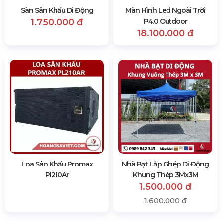
Sàn Sân Khấu Di Động
Màn Hình Led Ngoài Trời
1.750.000 đ
P4.0 Outdoor
18.100.000 đ
Loa Sân Khấu Promax
Nhà Bạt Lắp Ghép Di Động
Pl210Ar
Khung Thép 3Mx3M
1.500.000 đ
1.600.000 đ