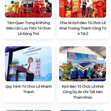
Tầm Quan Trọng & Những
Chia Sẻ Kịch Bản Tổ Chức Lễ
Điều Cần Lưu Ý Khi Tổ Chức
Khai Trương Thành Công Từ
Lễ Động Thổ
A Tới Z
Quy Trình Tổ Chức Lễ Khánh
Kịch Bản Tổ Chức Lễ Khởi
Thành
Công Dự Án Chi Tiết Nên
Tham Khảo