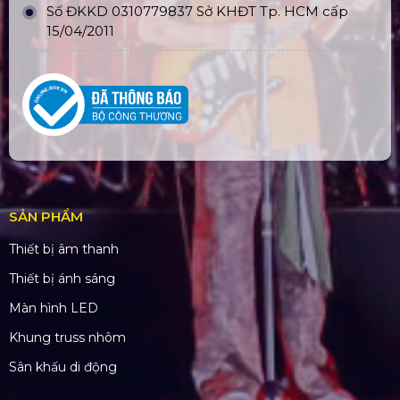
Số ĐKKD 0310779837 Sở KHĐT Tp. HCM cấp
15/04/2011
SẢN PHẨM
Thiết bị âm thanh
Thiết bị ánh sáng
Màn hình LED
Khung truss nhôm
Sân khấu di động