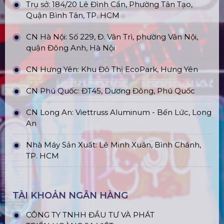
Trụ sở: 184/20 Lê Đình Cẩn, Phường Tân Tạo,
Quận Bình Tân, TP. HCM
CN Hà Nội: Số 229, Đ. Vân Trì, phường Vân Nội,
quận Đông Anh, Hà Nội
CN Hưng Yên: Khu Đô Thị EcoPark, Hưng Yên
CN Phú Quốc: ĐT45, Dương Đông, Phú Quốc
CN Long An: Viettruss Aluminum - Bến Lức, Long
An
Nhà Máy Sản Xuất: Lê Minh Xuân, Bình Chánh,
TP. HCM
TÀI KHOẢN NGÂN HÀNG
CÔNG TY TNHH ĐẦU TƯ VÀ PHÁT