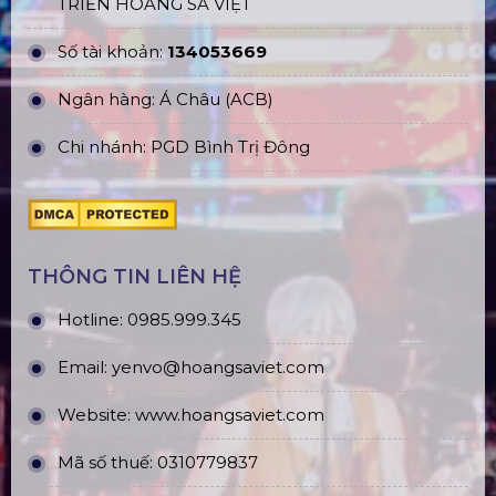
TRIỂN HOÀNG SA VIỆT
Số tài khoản:
134053669
Ngân hàng: Á Châu (ACB)
Chi nhánh: PGD Bình Trị Đông
THÔNG TIN LIÊN HỆ
Hotline:
0985.999.345
Email:
yenvo@hoangsaviet.com
Website:
www.hoangsaviet.com
Mã số thuế: 0310779837