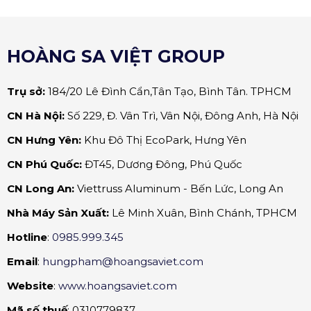
HOÀNG SA VIỆT GROUP
Trụ sở:
184/20 Lê Đình Cẩn,Tân Tạo, Bình Tân. TPHCM
CN Hà Nội:
Số 229, Đ. Vân Trì, Vân Nội, Đông Anh, Hà Nội
CN Hưng Yên:
Khu Đô Thị EcoPark, Hưng Yên
CN Phú Quốc:
ĐT45, Dương Đông, Phú Quốc
CN Long An:
Viettruss Aluminum - Bến Lức, Long An
Nhà Máy Sản Xuất:
Lê Minh Xuân, Bình Chánh, TPHCM
Hotline
:
0985.999.345
Email
:
hungpham@hoangsaviet.com
Website
:
www.hoangsaviet.com
Mã số thuế
: 0310779837