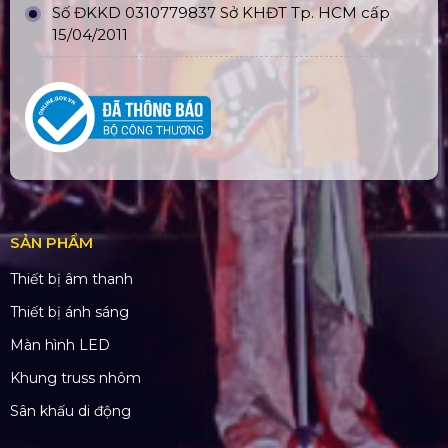
Số ĐKKD 0310779837 Sở KHĐT Tp. HCM cấp
15/04/2011
SẢN PHẨM
Thiết bị âm thanh
Thiết bị ánh sáng
Màn hình LED
Khung truss nhôm
Sân khấu di động