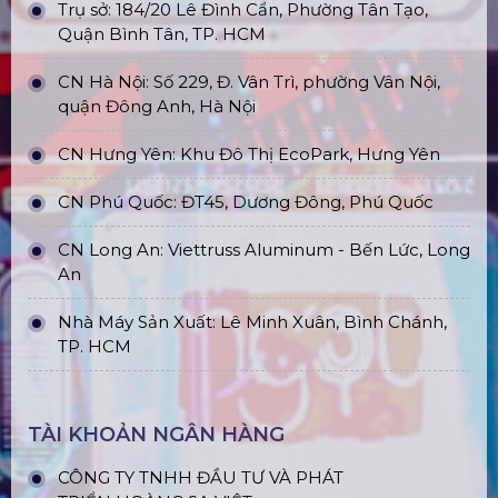
Trụ sở: 184/20 Lê Đình Cẩn, Phường Tân Tạo,
Quận Bình Tân, TP. HCM
CN Hà Nội: Số 229, Đ. Vân Trì, phường Vân Nội,
quận Đông Anh, Hà Nội
CN Hưng Yên: Khu Đô Thị EcoPark, Hưng Yên
CN Phú Quốc: ĐT45, Dương Đông, Phú Quốc
CN Long An: Viettruss Aluminum - Bến Lức, Long
An
Nhà Máy Sản Xuất: Lê Minh Xuân, Bình Chánh,
TP. HCM
TÀI KHOẢN NGÂN HÀNG
CÔNG TY TNHH ĐẦU TƯ VÀ PHÁT