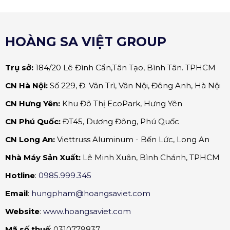
HOÀNG SA VIỆT GROUP
Trụ sở:
184/20 Lê Đình Cẩn,Tân Tạo, Bình Tân. TPHCM
CN Hà Nội:
Số 229, Đ. Vân Trì, Vân Nội, Đông Anh, Hà Nội
CN Hưng Yên:
Khu Đô Thị EcoPark, Hưng Yên
CN Phú Quốc:
ĐT45, Dương Đông, Phú Quốc
CN Long An:
Viettruss Aluminum - Bến Lức, Long An
Nhà Máy Sản Xuất:
Lê Minh Xuân, Bình Chánh, TPHCM
Hotline
:
0985.999.345
Email
:
hungpham@hoangsaviet.com
Website
:
www.hoangsaviet.com
Mã số thuế
: 0310779837