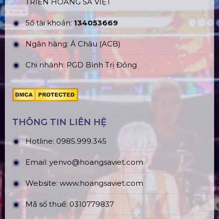
TRIỂN HOÀNG SA VIỆT
Số tài khoản:
134053669
Ngân hàng: Á Châu (ACB)
Chi nhánh: PGD Bình Trị Đông
THÔNG TIN LIÊN HỆ
Hotline:
0985.999.345
Email:
yenvo@hoangsaviet.com
Website:
www.hoangsaviet.com
Mã số thuế: 0310779837