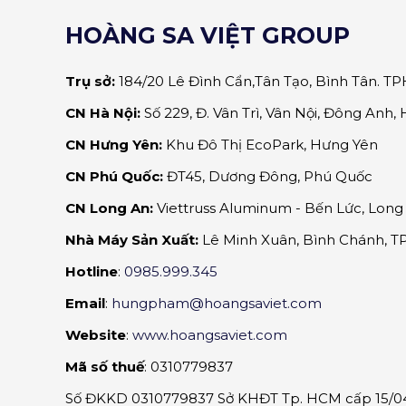
HOÀNG SA VIỆT GROUP
Trụ sở:
184/20 Lê Đình Cẩn,Tân Tạo, Bình Tân. 
CN Hà Nội:
Số 229, Đ. Vân Trì, Vân Nội, Đông Anh, 
CN Hưng Yên:
Khu Đô Thị EcoPark, Hưng Yên
CN Phú Quốc:
ĐT45, Dương Đông, Phú Quốc
CN Long An:
Viettruss Aluminum - Bến Lức, Long
Nhà Máy Sản Xuất:
Lê Minh Xuân, Bình Chánh, 
Hotline
:
0985.999.345
Email
:
hungpham@hoangsaviet.com
Website
:
www.hoangsaviet.com
Mã số thuế
: 0310779837
Số ĐKKD 0310779837 Sở KHĐT Tp. HCM cấp 15/04