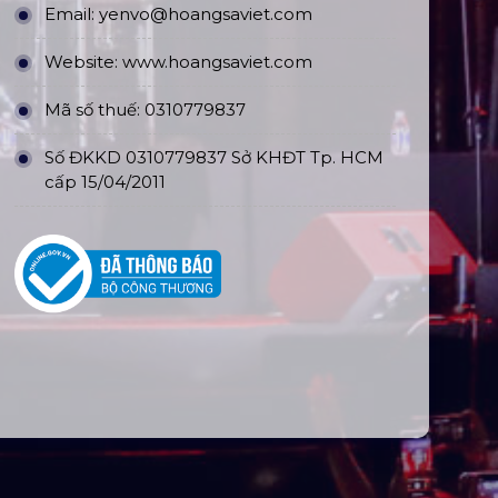
Email:
yenvo@hoangsaviet.com
Website:
www.hoangsaviet.com
Mã số thuế: 0310779837
Số ĐKKD 0310779837 Sở KHĐT Tp. HCM
cấp 15/04/2011