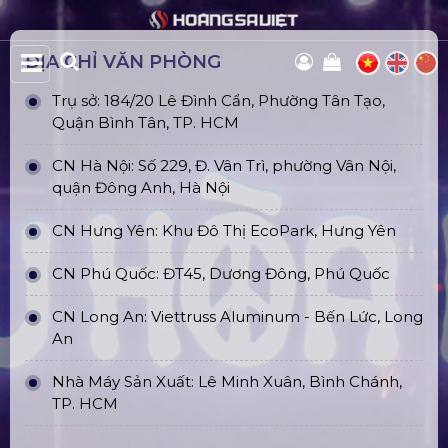
ĐỊA CHỈ VĂN PHÒNG
Trụ sở: 184/20 Lê Đình Cẩn, Phường Tân Tạo,
Quận Bình Tân, TP. HCM
CN Hà Nội: Số 229, Đ. Vân Trì, phường Vân Nội,
quận Đông Anh, Hà Nội
CN Hưng Yên: Khu Đô Thị EcoPark, Hưng Yên
CN Phú Quốc: ĐT45, Dương Đông, Phú Quốc
CN Long An: Viettruss Aluminum - Bến Lức, Long
An
Nhà Máy Sản Xuất: Lê Minh Xuân, Bình Chánh,
TP. HCM