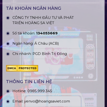
TÀI KHOẢN NGÂN HÀNG
CÔNG TY TNHH ĐẦU TƯ VÀ PHÁT
TRIỂN HOÀNG SA VIỆT
Số tài khoản:
134053669
Ngân hàng: Á Châu (ACB)
Chi nhánh: PGD Bình Trị Đông
THÔNG TIN LIÊN HỆ
Hotline:
0985.999.345
Email:
yenvo@hoangsaviet.com