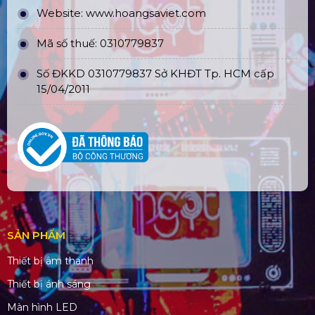
Website:
www.hoangsaviet.com
Mã số thuế: 0310779837
Số ĐKKD 0310779837 Sở KHĐT Tp. HCM cấp
15/04/2011
SẢN PHẨM
Thiết bị âm thanh
Thiết bị ánh sáng
Màn hình LED