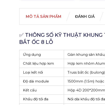
MÔ TẢ SẢN PHẨM
ĐÁNH GIÁ
✅ THÔNG SỐ KỸ THUẬT KHUNG T
BẮT ỐC 8 LỖ
Ứng dụng
Giàn khung sân khấu,
Chất liệu hợp kim
Hợp kim nhôm Alumi
Loại kết nối
Truss bắt ốc (bulong)
Độ dài module
1500mm (1.5m) hoặc 
Kết cấu
Hộp 4D 200*200mm 
Khẩu độ tối đa
Nối dài khẩu độ tối