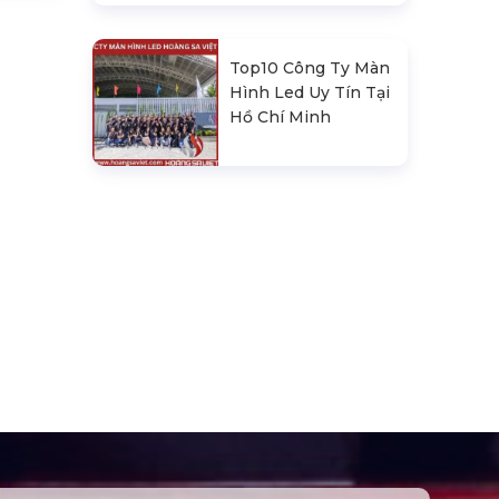
Động
Top10 Công Ty Màn
Hình Led Uy Tín Tại
Hà Nội
Top10 Công Ty Màn
Hình Led Uy Tín Tại
Hồ Chí Minh