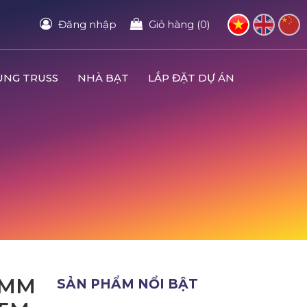
Đăng nhập
Giỏ hàng (0)
UNG TRUSS
NHÀ BẠT
LẮP ĐẶT DỰ ÁN
0MM
SẢN PHẨM NỔI BẬT