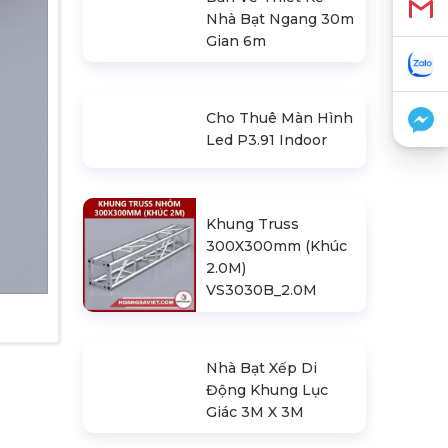
Bản Vẽ Thiết Kế
Nhà Bạt Ngang 30m
Gian 6m
Cho Thuê Màn Hình
Led P3.91 Indoor
Khung Truss
300X300mm (Khúc
2.0M)
VS3030B_2.0M
Nhà Bạt Xếp Di