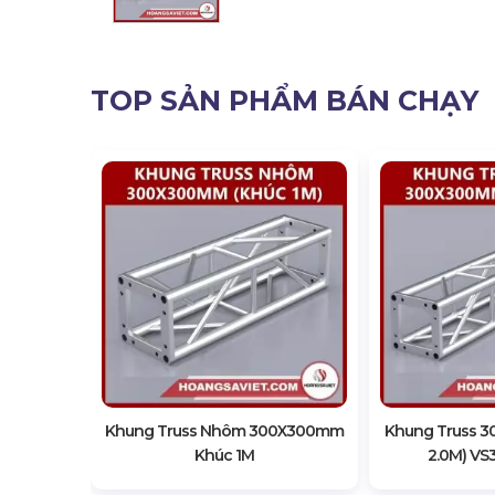
TOP SẢN PHẨM BÁN CHẠY
mm (Khúc
3M
Khung Truss Nhôm 300X300mm
Khung Truss 
Khúc 1M
2.0M) VS