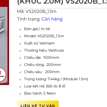
(KHÚC 2.0M) VS2020B_1
Mã: VS2020B_1.5m
Tình trạng:
Còn hàng
Đơn giá / m tới
Model: VS2020B_1.5m
Xuất xứ: Vietnam
Thương hiệu: Viettruss
Chiều dài: 1500mm
Chiều rộng: 200mm
Chiều sâu : 200mm
Trọng lượng: 7.44kg / (Module 1.5m)
Loại kết nối: Bắt ốc 8 lỗ
Bảo hành: 5 Năm
LIÊN HỆ TƯ VẤN