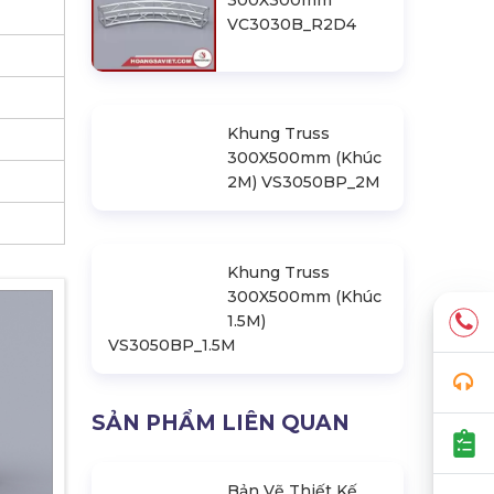
300X300mm
VC3030B_R2D4
Khung Truss
300X500mm (Khúc
2M) VS3050BP_2M
Khung Truss
300X500mm (Khúc
1.5M)
VS3050BP_1.5M
SẢN PHẨM LIÊN QUAN