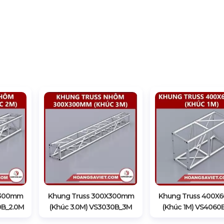
X300mm
Khung Truss 300X300mm
Khung Truss 400
0B_2.0M
(Khúc 3.0M) VS3030B_3M
(Khúc 1M) VS4060