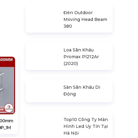
Động Khung Lục
Giác 3M X 3M
Đèn Outdoor
Moving Head Beam
380
Loa Sân Khấu
Promax Pl212Ar
(2020)
X600mm
BP_1M
Sàn Sân Khấu Di