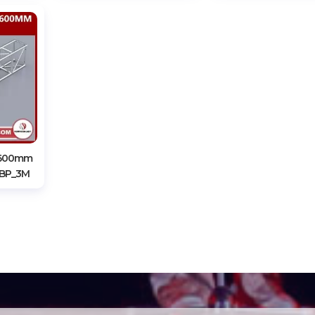
X600mm
0BP_3M