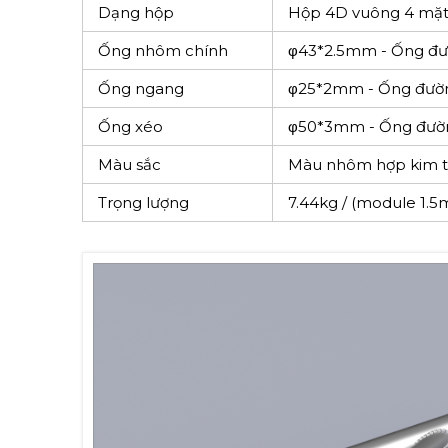
Dạng hộp
Hộp 4D vuông 4 mặ
Ống nhôm chính
φ43*2.5mm - Ống đư
Ống ngang
φ25*2mm - Ống đườ
Ống xéo
φ50*3mm - Ống đườ
Màu sắc
Màu nhôm hợp kim tự
Trọng lượng
7.44kg / (module 1.5